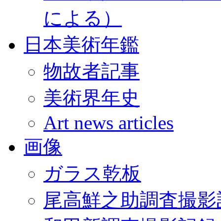
による）
日本美術年鑑
物故者記事
美術界年史
Art news articles
画像
ガラス乾板
尾高鮮之助調査撮影