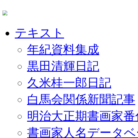
テキスト
年紀資料集成
黒田清輝日記
久米桂一郎日記
白馬会関係新聞記事
明治大正期書画家番
書画家人名データベ