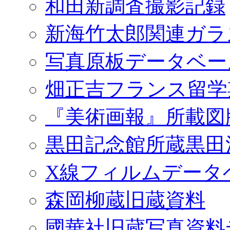
和田新調査撮影記録
新海竹太郎関連ガラ
写真原板データベー
畑正吉フランス留学
『美術画報』所載図
黒田記念館所蔵黒田
X線フィルムデータ
森岡柳蔵旧蔵資料
國華社旧蔵写真資料