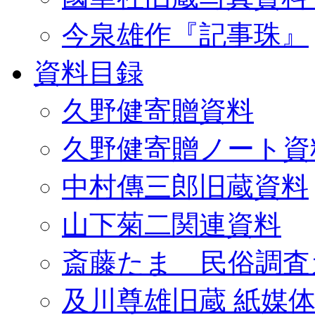
今泉雄作『記事珠』
資料目録
久野健寄贈資料
久野健寄贈ノート資
中村傳三郎旧蔵資料
山下菊二関連資料
斎藤たま 民俗調査
及川尊雄旧蔵 紙媒