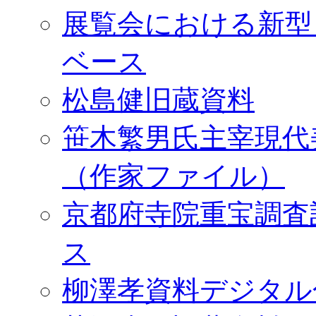
展覧会における新型
ベース
松島健旧蔵資料
笹木繁男氏主宰現代
（作家ファイル）
京都府寺院重宝調査
ス
柳澤孝資料デジタル