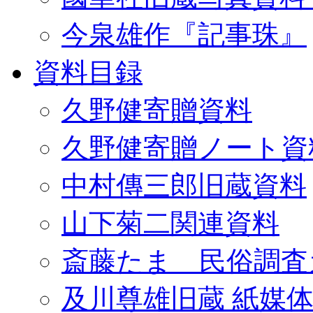
今泉雄作『記事珠』
資料目録
久野健寄贈資料
久野健寄贈ノート資
中村傳三郎旧蔵資料
山下菊二関連資料
斎藤たま 民俗調査
及川尊雄旧蔵 紙媒