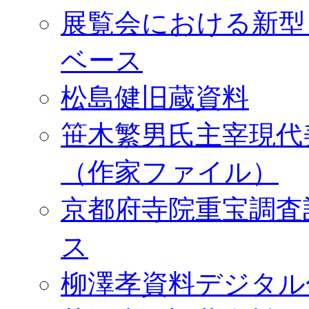
展覧会における新型
ベース
松島健旧蔵資料
笹木繁男氏主宰現代
（作家ファイル）
京都府寺院重宝調査
ス
柳澤孝資料デジタル