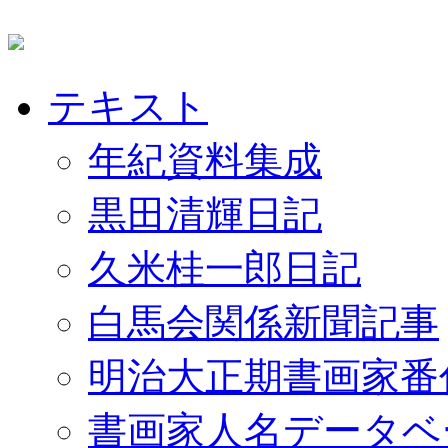
テキスト
年紀資料集成
黒田清輝日記
久米桂一郎日記
白馬会関係新聞記事
明治大正期書画家番
書画家人名データベ