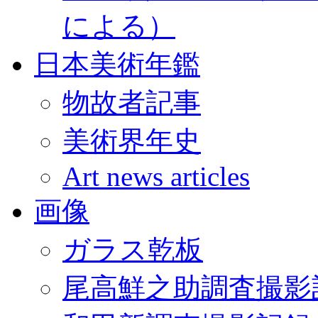
による）
日本美術年鑑
物故者記事
美術界年史
Art news articles
画像
ガラス乾板
尾高鮮之助調査撮影