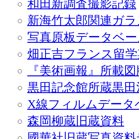
和田新調査撮影記録
新海竹太郎関連ガラ
写真原板データベー
畑正吉フランス留学
『美術画報』所載図
黒田記念館所蔵黒田
X線フィルムデータ
森岡柳蔵旧蔵資料
國華社旧蔵写真資料