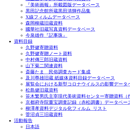
『美術画報』所載図版データベース
黒田記念館所蔵黒田清輝作品集
X線フィルムデータベース
森岡柳蔵旧蔵資料
國華社旧蔵写真資料データベース
今泉雄作『記事珠』
資料目録
久野健寄贈資料
久野健寄贈ノート資料
中村傳三郎旧蔵資料
山下菊二関連資料
斎藤たま 民俗調査カード集成
及川尊雄旧蔵 紙媒体資料目録データベース
展覧会における新型コロナウイルスの影響データ
松島健旧蔵資料
笹木繁男氏主宰現代美術資料センター寄贈資料（
京都府寺院重宝調査記録（赤松調書）データベー
柳澤孝資料デジタル化フィルム_リスト
菅沼貞三旧蔵資料
活動報告
日本語