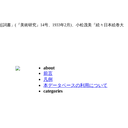
詞書」(『美術研究』14号、1933年2月)、小松茂美『続々日本絵巻大
about
前言
凡例
本データベースの利用について
categories