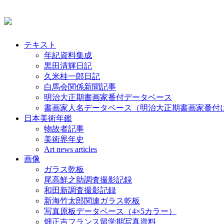
テキスト
年紀資料集成
黒田清輝日記
久米桂一郎日記
白馬会関係新聞記事
明治大正期書画家番付データベース
書画家人名データベース（明治大正期書画家番付
日本美術年鑑
物故者記事
美術界年史
Art news articles
画像
ガラス乾板
尾高鮮之助調査撮影記録
和田新調査撮影記録
新海竹太郎関連ガラス乾板
写真原板データベース（4×5カラー）
畑正吉フランス留学期写真資料