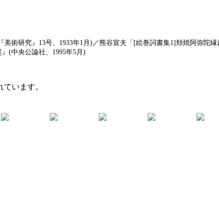
術研究』13号、1933年1月)／熊谷宣夫「[絵巻詞書集1]頬焼阿弥陀縁起
(中央公論社、1995年5月)
れています。