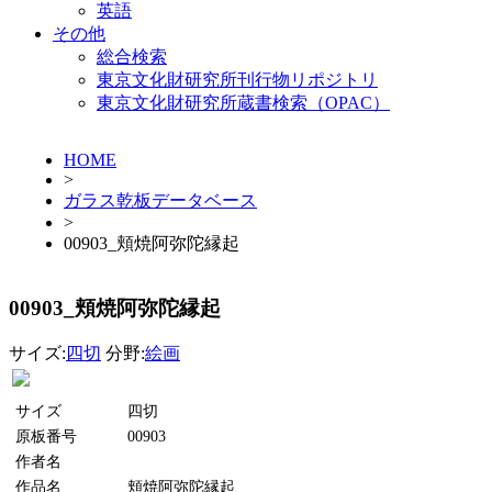
英語
その他
総合検索
東京文化財研究所刊行物リポジトリ
東京文化財研究所蔵書検索（OPAC）
HOME
>
ガラス乾板データベース
>
00903_頬焼阿弥陀縁起
00903_頬焼阿弥陀縁起
サイズ:
四切
分野:
絵画
サイズ
四切
原板番号
00903
作者名
作品名
頬焼阿弥陀縁起