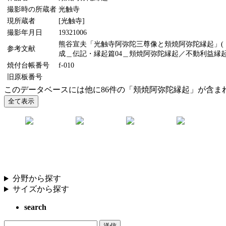
撮影時の所蔵者
光触寺
現所蔵者
[光触寺]
撮影年月日
19321006
熊谷宣夫「光触寺阿弥陀三尊像と頬焼阿弥陀縁起」(『美
参考文献
成＿伝記・縁起篇04＿頬焼阿弥陀縁起／不動利益縁起』
焼付台帳番号
f-010
旧原板番号
このデータベースには他に86件の「頬焼阿弥陀縁起」が含ま
分野から探す
サイズから探す
search