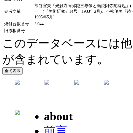
熊谷宣夫「光触寺阿弥陀三尊像と頬焼阿弥陀縁起」(『
参考文献
一」(『美術研究』14号、1933年2月)、小松茂美
1995年5月)
焼付台帳番号
f-044
旧原板番号
このデータベースには他
が含まれています。
about
前言