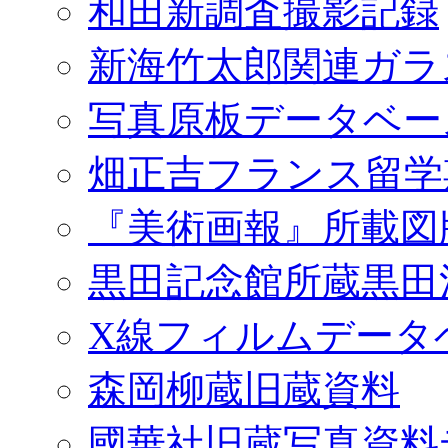
和田新調査撮影記録
新海竹太郎関連ガラ
写真原板データベー
畑正吉フランス留学
『美術画報』所載図
黒田記念館所蔵黒田
X線フィルムデータ
森岡柳蔵旧蔵資料
國華社旧蔵写真資料