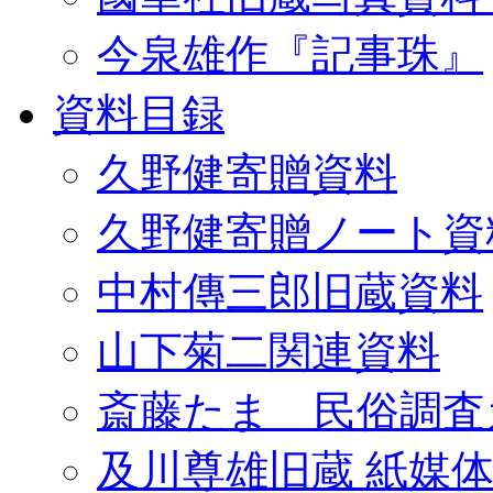
今泉雄作『記事珠』
資料目録
久野健寄贈資料
久野健寄贈ノート資
中村傳三郎旧蔵資料
山下菊二関連資料
斎藤たま 民俗調査
及川尊雄旧蔵 紙媒