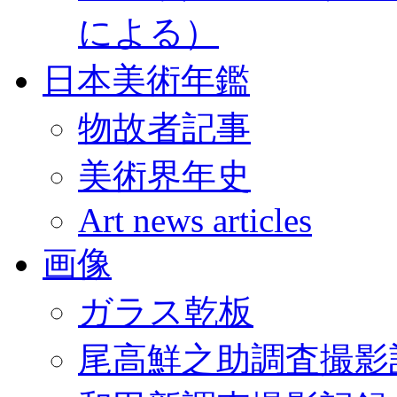
による）
日本美術年鑑
物故者記事
美術界年史
Art news articles
画像
ガラス乾板
尾高鮮之助調査撮影