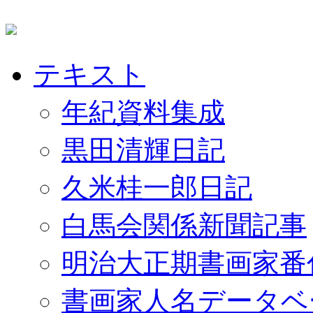
テキスト
年紀資料集成
黒田清輝日記
久米桂一郎日記
白馬会関係新聞記事
明治大正期書画家番
書画家人名データベ