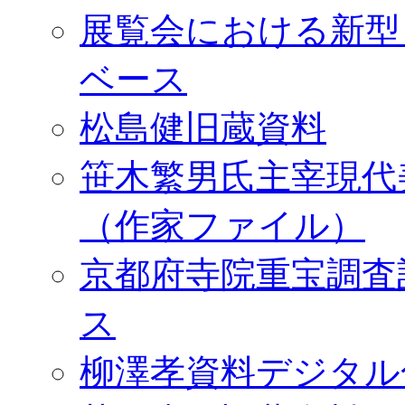
展覧会における新型
ベース
松島健旧蔵資料
笹木繁男氏主宰現代
（作家ファイル）
京都府寺院重宝調査
ス
柳澤孝資料デジタル