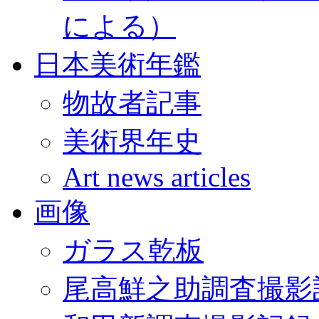
による）
日本美術年鑑
物故者記事
美術界年史
Art news articles
画像
ガラス乾板
尾高鮮之助調査撮影