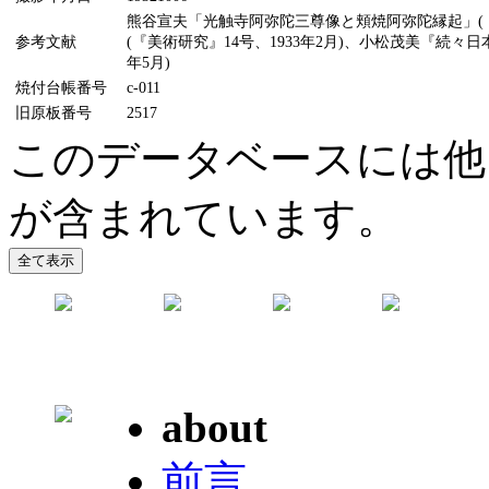
熊谷宣夫「光触寺阿弥陀三尊像と頬焼阿弥陀縁起」(『美
参考文献
(『美術研究』14号、1933年2月)、小松茂美『続々
年5月)
焼付台帳番号
c-011
旧原板番号
2517
このデータベースには他
が含まれています。
about
前言