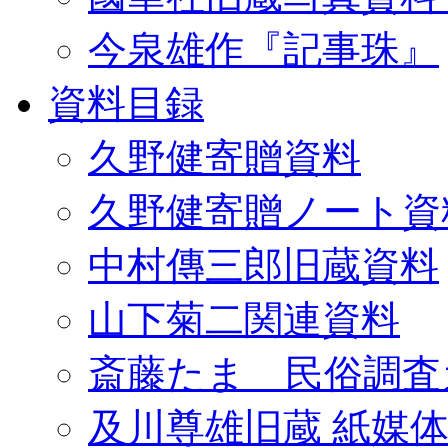
今泉雄作『記事珠』
資料目録
久野健寄贈資料
久野健寄贈ノート資
中村傳三郎旧蔵資料
山下菊二関連資料
斎藤たま 民俗調査
及川尊雄旧蔵 紙媒