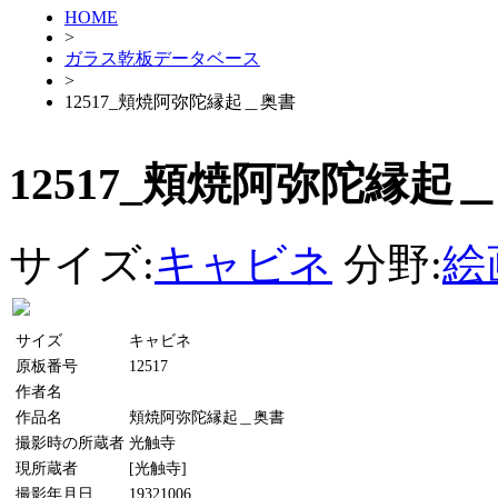
HOME
>
ガラス乾板データベース
>
12517_頬焼阿弥陀縁起＿奥書
12517_頬焼阿弥陀縁起
サイズ:
キャビネ
分野:
絵
サイズ
キャビネ
原板番号
12517
作者名
作品名
頬焼阿弥陀縁起＿奥書
撮影時の所蔵者
光触寺
現所蔵者
[光触寺]
撮影年月日
19321006