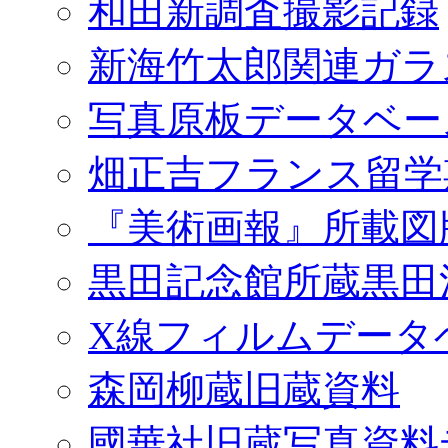
和田新調査撮影記録
新海竹太郎関連ガラ
写真原板データベー
畑正吉フランス留学
『美術画報』所載図
黒田記念館所蔵黒田
X線フィルムデータ
森岡柳蔵旧蔵資料
國華社旧蔵写真資料