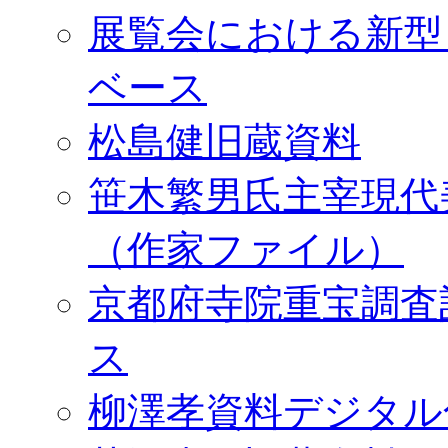
展覧会における新型
ベース
松島健旧蔵資料
笹木繁男氏主宰現代
（作家ファイル）
京都府寺院重宝調査
ス
柳澤孝資料デジタル