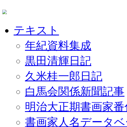
テキスト
年紀資料集成
黒田清輝日記
久米桂一郎日記
白馬会関係新聞記事
明治大正期書画家番
書画家人名データベ