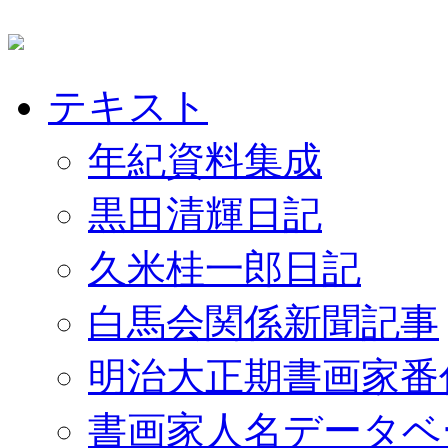
テキスト
年紀資料集成
黒田清輝日記
久米桂一郎日記
白馬会関係新聞記事
明治大正期書画家番
書画家人名データベ