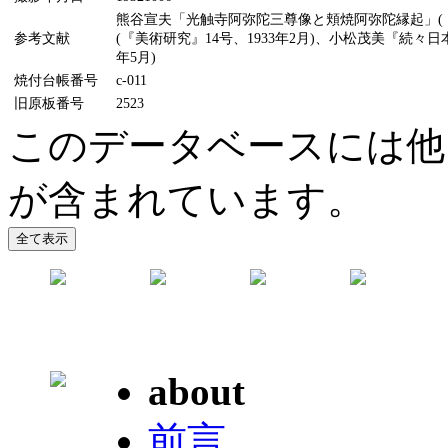
熊谷宣夫「光触寺阿弥陀三尊像と頬焼阿弥陀縁起」(『美
参考文献
(『美術研究』14号、1933年2月)、小松茂美『続々
年5月)
焼付台帳番号
c-011
旧原板番号
2523
このデータベースには他
が含まれています。
about
前言