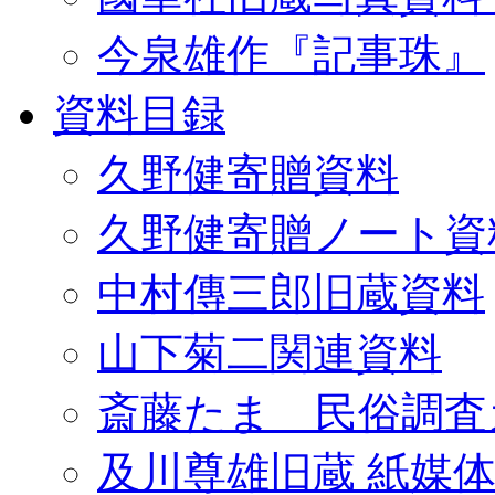
今泉雄作『記事珠』
資料目録
久野健寄贈資料
久野健寄贈ノート資
中村傳三郎旧蔵資料
山下菊二関連資料
斎藤たま 民俗調査
及川尊雄旧蔵 紙媒