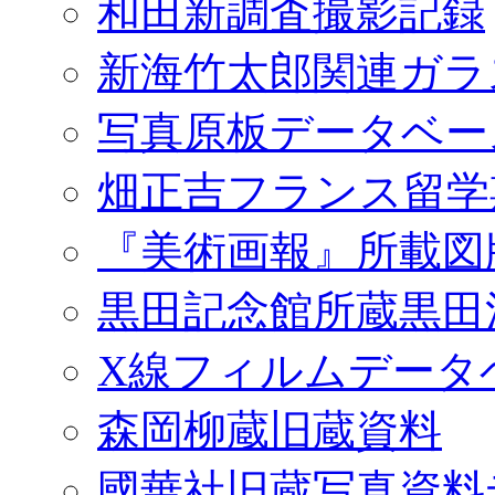
和田新調査撮影記録
新海竹太郎関連ガラ
写真原板データベー
畑正吉フランス留学
『美術画報』所載図
黒田記念館所蔵黒田
X線フィルムデータ
森岡柳蔵旧蔵資料
國華社旧蔵写真資料