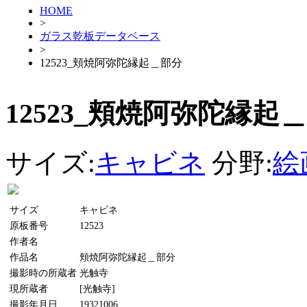
HOME
>
ガラス乾板データベース
>
12523_頬焼阿弥陀縁起＿部分
12523_頬焼阿弥陀縁起
サイズ:
キャビネ
分野:
絵
サイズ
キャビネ
原板番号
12523
作者名
作品名
頬焼阿弥陀縁起＿部分
撮影時の所蔵者
光触寺
現所蔵者
[光触寺]
撮影年月日
19321006