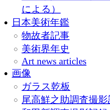
による）
日本美術年鑑
物故者記事
美術界年史
Art news articles
画像
ガラス乾板
尾高鮮之助調査撮影