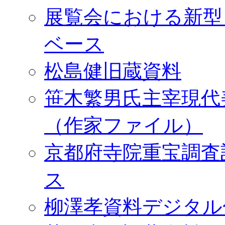
展覧会における新型
ベース
松島健旧蔵資料
笹木繁男氏主宰現代
（作家ファイル）
京都府寺院重宝調査
ス
柳澤孝資料デジタル