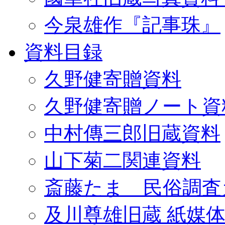
今泉雄作『記事珠』
資料目録
久野健寄贈資料
久野健寄贈ノート資
中村傳三郎旧蔵資料
山下菊二関連資料
斎藤たま 民俗調査
及川尊雄旧蔵 紙媒