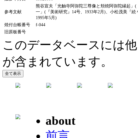
熊谷宣夫「光触寺阿弥陀三尊像と頬焼阿弥陀縁起」(『
参考文献
一」(『美術研究』14号、1933年2月)、小松茂美
1995年5月)
焼付台帳番号
f-044
旧原板番号
このデータベースには他
が含まれています。
about
前言