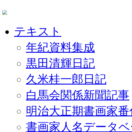
テキスト
年紀資料集成
黒田清輝日記
久米桂一郎日記
白馬会関係新聞記事
明治大正期書画家番
書画家人名データベ