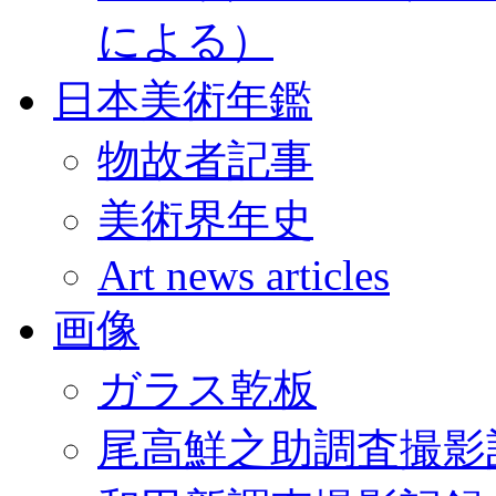
による）
日本美術年鑑
物故者記事
美術界年史
Art news articles
画像
ガラス乾板
尾高鮮之助調査撮影