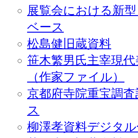
展覧会における新型
ベース
松島健旧蔵資料
笹木繁男氏主宰現代
（作家ファイル）
京都府寺院重宝調査
ス
柳澤孝資料デジタル