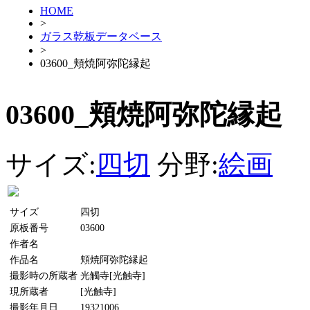
HOME
>
ガラス乾板データベース
>
03600_頬焼阿弥陀縁起
03600_頬焼阿弥陀縁起
サイズ:
四切
分野:
絵画
サイズ
四切
原板番号
03600
作者名
作品名
頬焼阿弥陀縁起
撮影時の所蔵者
光觸寺[光触寺]
現所蔵者
[光触寺]
撮影年月日
19321006