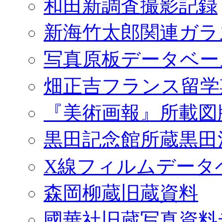
和田新調査撮影記録
新海竹太郎関連ガラ
写真原板データベー
畑正吉フランス留学
『美術画報』所載図
黒田記念館所蔵黒田
X線フィルムデータ
森岡柳蔵旧蔵資料
國華社旧蔵写真資料