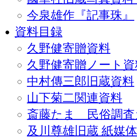
今泉雄作『記事珠』
資料目録
久野健寄贈資料
久野健寄贈ノート資
中村傳三郎旧蔵資料
山下菊二関連資料
斎藤たま 民俗調査
及川尊雄旧蔵 紙媒