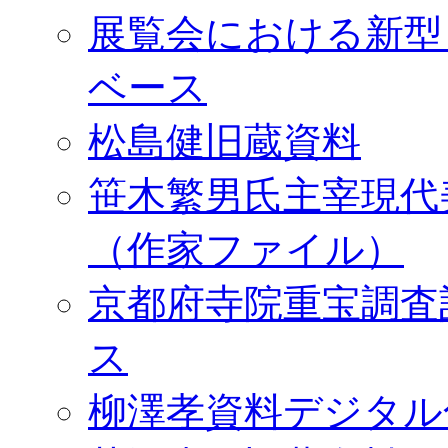
展覧会における新型
ベース
松島健旧蔵資料
笹木繁男氏主宰現代
（作家ファイル）
京都府寺院重宝調査
ス
柳澤孝資料デジタル