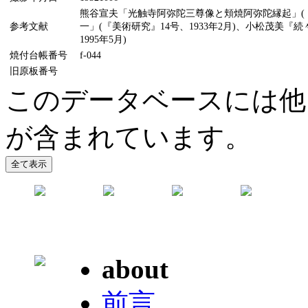
熊谷宣夫「光触寺阿弥陀三尊像と頬焼阿弥陀縁起」(『
参考文献
一」(『美術研究』14号、1933年2月)、小松茂美
1995年5月)
焼付台帳番号
f-044
旧原板番号
このデータベースには他
が含まれています。
about
前言