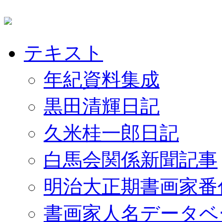
テキスト
年紀資料集成
黒田清輝日記
久米桂一郎日記
白馬会関係新聞記事
明治大正期書画家番
書画家人名データベ