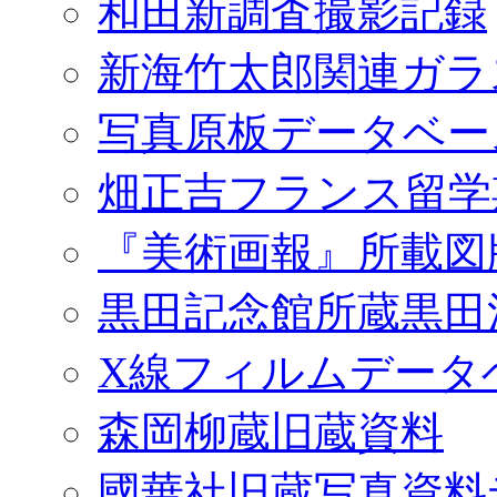
和田新調査撮影記録
新海竹太郎関連ガラ
写真原板データベー
畑正吉フランス留学
『美術画報』所載図
黒田記念館所蔵黒田
X線フィルムデータ
森岡柳蔵旧蔵資料
國華社旧蔵写真資料