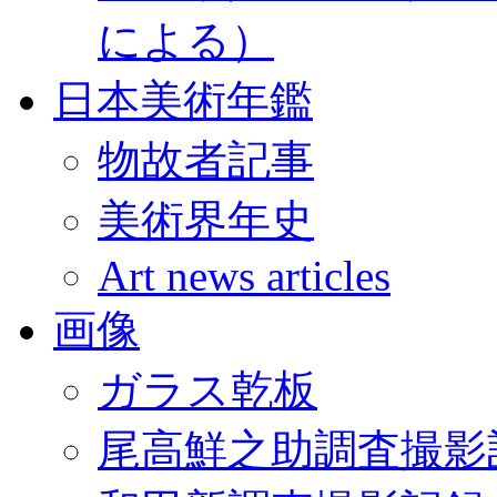
による）
日本美術年鑑
物故者記事
美術界年史
Art news articles
画像
ガラス乾板
尾高鮮之助調査撮影