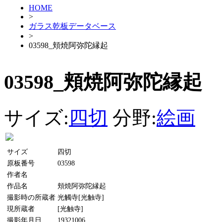
HOME
>
ガラス乾板データベース
>
03598_頬焼阿弥陀縁起
03598_頬焼阿弥陀縁起
サイズ:
四切
分野:
絵画
サイズ
四切
原板番号
03598
作者名
作品名
頬焼阿弥陀縁起
撮影時の所蔵者
光觸寺[光触寺]
現所蔵者
[光触寺]
撮影年月日
19321006