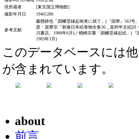
現所蔵者
[東京国立博物館]
撮影年月日
19401206
藤懸静也「因幡堂縁起画巻に就て」(『国華』563号、19
彦・源豊宗『新修日本絵巻物全集30＿直幹申文絵詞
参考文献
川書店、1980年6月)／楢崎宗重「因幡堂縁起絵」(『
1983年3月)
このデータベースには他
が含まれています。
about
前言