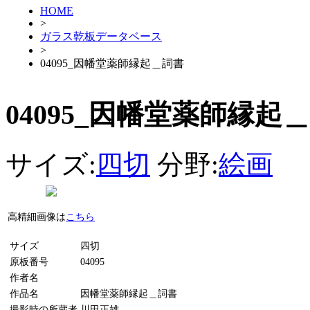
HOME
>
ガラス乾板データベース
>
04095_因幡堂薬師縁起＿詞書
04095_因幡堂薬師縁起
サイズ:
四切
分野:
絵画
高精細画像は
こちら
サイズ
四切
原板番号
04095
作者名
作品名
因幡堂薬師縁起＿詞書
撮影時の所蔵者
川田正雄