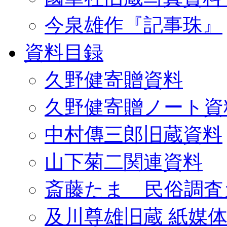
今泉雄作『記事珠』
資料目録
久野健寄贈資料
久野健寄贈ノート資
中村傳三郎旧蔵資料
山下菊二関連資料
斎藤たま 民俗調査
及川尊雄旧蔵 紙媒