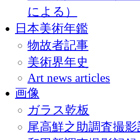
による）
日本美術年鑑
物故者記事
美術界年史
Art news articles
画像
ガラス乾板
尾高鮮之助調査撮影