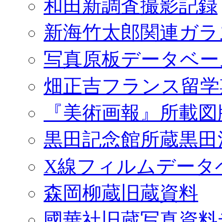
和田新調査撮影記録
新海竹太郎関連ガラ
写真原板データベー
畑正吉フランス留学
『美術画報』所載図
黒田記念館所蔵黒田
X線フィルムデータ
森岡柳蔵旧蔵資料
國華社旧蔵写真資料