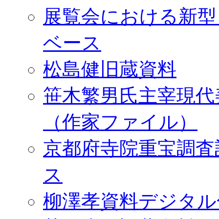
展覧会における新型
ベース
松島健旧蔵資料
笹木繁男氏主宰現代
（作家ファイル）
京都府寺院重宝調査
ス
柳澤孝資料デジタル