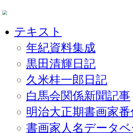
テキスト
年紀資料集成
黒田清輝日記
久米桂一郎日記
白馬会関係新聞記事
明治大正期書画家番
書画家人名データベ