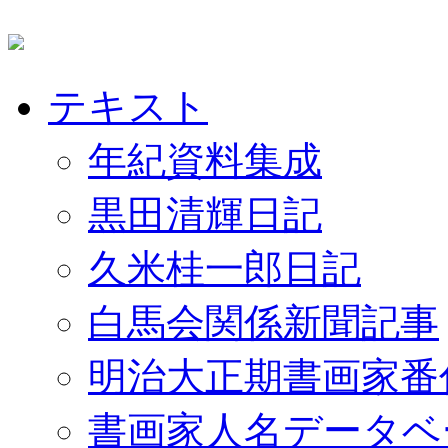
テキスト
年紀資料集成
黒田清輝日記
久米桂一郎日記
白馬会関係新聞記事
明治大正期書画家番
書画家人名データベ