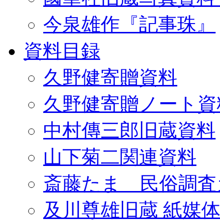
今泉雄作『記事珠』
資料目録
久野健寄贈資料
久野健寄贈ノート資
中村傳三郎旧蔵資料
山下菊二関連資料
斎藤たま 民俗調査
及川尊雄旧蔵 紙媒