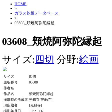
HOME
>
ガラス乾板データベース
>
03608_頬焼阿弥陀縁起
03608_頬焼阿弥陀縁起
サイズ:
四切
分野:
絵画
サイズ
四切
原板番号
03608
作者名
作品名
頬焼阿弥陀縁起
撮影時の所蔵者
光觸寺[光触寺]
現所蔵者
[光触寺]
撮影年月日
19321006