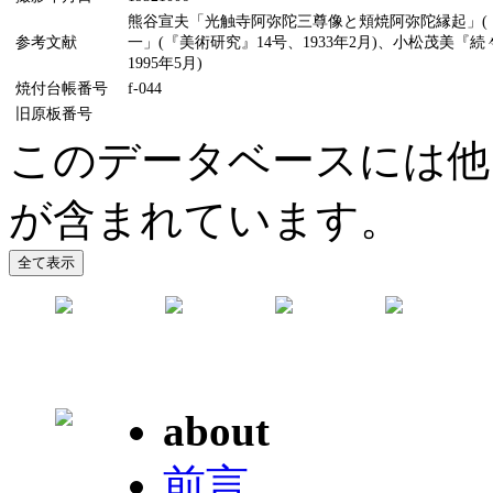
熊谷宣夫「光触寺阿弥陀三尊像と頬焼阿弥陀縁起」(『
参考文献
一」(『美術研究』14号、1933年2月)、小松茂美
1995年5月)
焼付台帳番号
f-044
旧原板番号
このデータベースには他
が含まれています。
about
前言