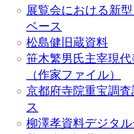
展覧会における新型
ベース
松島健旧蔵資料
笹木繁男氏主宰現代
（作家ファイル）
京都府寺院重宝調査
ス
柳澤孝資料デジタル