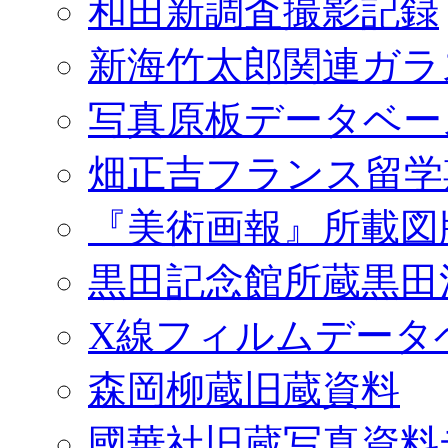
和田新調査撮影記録
新海竹太郎関連ガラ
写真原板データベー
畑正吉フランス留学
『美術画報』所載図
黒田記念館所蔵黒田
X線フィルムデータ
森岡柳蔵旧蔵資料
國華社旧蔵写真資料