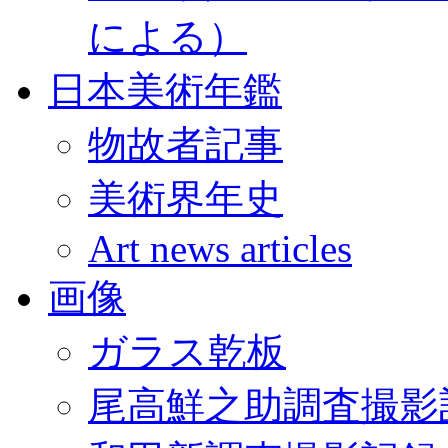
による）
日本美術年鑑
物故者記事
美術界年史
Art news articles
画像
ガラス乾板
尾高鮮之助調査撮影