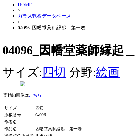
HOME
>
ガラス乾板データベース
>
04096_因幡堂薬師縁起＿第一巻
04096_因幡堂薬師縁起
サイズ:
四切
分野:
絵画
高精細画像は
こちら
サイズ
四切
原板番号
04096
作者名
作品名
因幡堂薬師縁起＿第一巻
撮影時の所蔵者
川田正雄