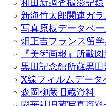
和田新調査撮影記録
新海竹太郎関連ガラ
写真原板データベー
畑正吉フランス留学
『美術画報』所載図
黒田記念館所蔵黒田
X線フィルムデータ
森岡柳蔵旧蔵資料
國華社旧蔵写真資料