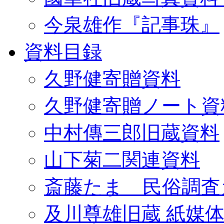
今泉雄作『記事珠』
資料目録
久野健寄贈資料
久野健寄贈ノート資
中村傳三郎旧蔵資料
山下菊二関連資料
斎藤たま 民俗調査
及川尊雄旧蔵 紙媒