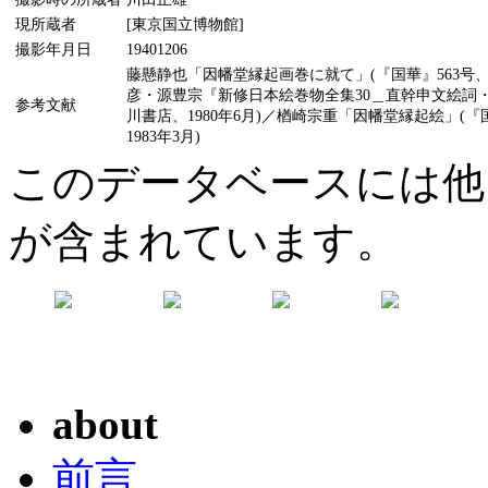
現所蔵者
[東京国立博物館]
撮影年月日
19401206
藤懸静也「因幡堂縁起画巻に就て」(『国華』563号、19
彦・源豊宗『新修日本絵巻物全集30＿直幹申文絵詞
参考文献
川書店、1980年6月)／楢崎宗重「因幡堂縁起絵」(『
1983年3月)
このデータベースには他
が含まれています。
about
前言