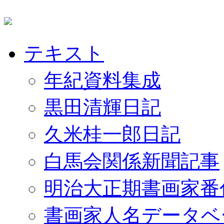
テキスト
年紀資料集成
黒田清輝日記
久米桂一郎日記
白馬会関係新聞記事
明治大正期書画家番
書画家人名データベ