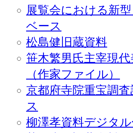
展覧会における新型
ベース
松島健旧蔵資料
笹木繁男氏主宰現代
（作家ファイル）
京都府寺院重宝調査
ス
柳澤孝資料デジタル