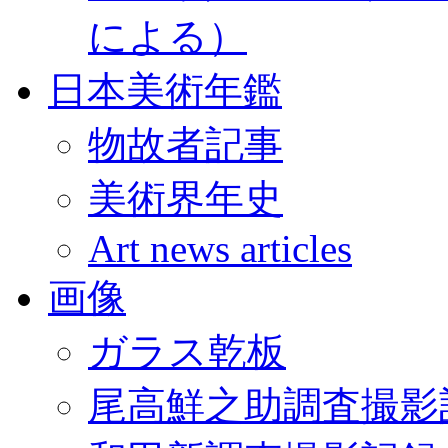
による）
日本美術年鑑
物故者記事
美術界年史
Art news articles
画像
ガラス乾板
尾高鮮之助調査撮影