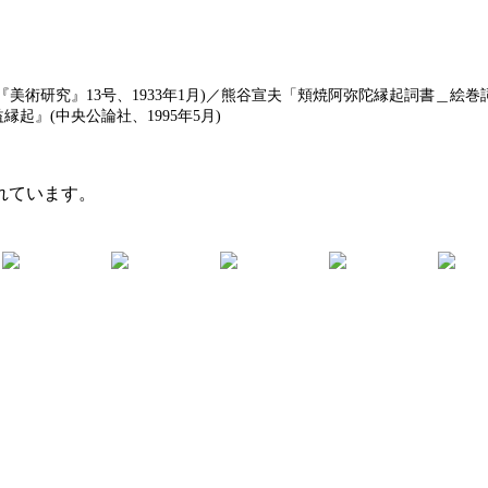
術研究』13号、1933年1月)／熊谷宣夫「頬焼阿弥陀縁起詞書＿絵巻詞
起』(中央公論社、1995年5月)
れています。