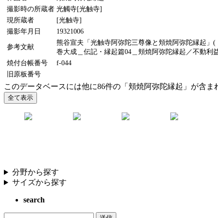
撮影時の所蔵者
光觸寺[光触寺]
現所蔵者
[光触寺]
撮影年月日
19321006
熊谷宣夫「光触寺阿弥陀三尊像と頬焼阿弥陀縁起」(『美
参考文献
巻大成＿伝記・縁起篇04＿頬焼阿弥陀縁起／不動利益縁
焼付台帳番号
f-044
旧原板番号
このデータベースには他に86件の「頬焼阿弥陀縁起」が含ま
分野から探す
サイズから探す
search