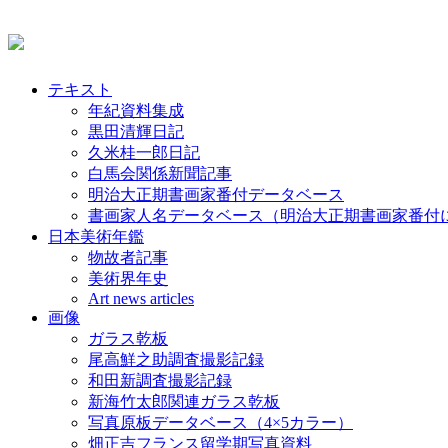
テキスト
年紀資料集成
黒田清輝日記
久米桂一郎日記
白馬会関係新聞記事
明治大正期書画家番付データベース
書画家人名データベース（明治大正期書画家番付
日本美術年鑑
物故者記事
美術界年史
Art news articles
画像
ガラス乾板
尾高鮮之助調査撮影記録
和田新調査撮影記録
新海竹太郎関連ガラス乾板
写真原板データベース（4×5カラー）
畑正吉フランス留学期写真資料