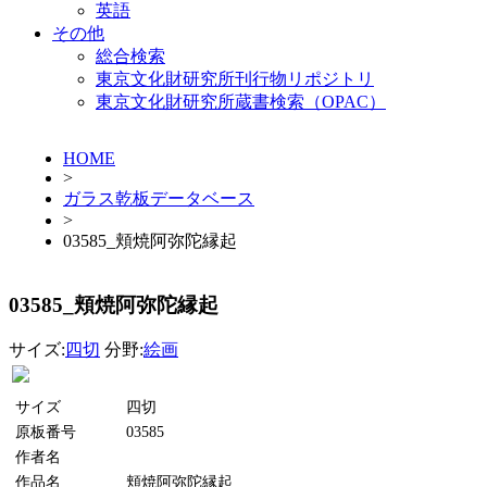
英語
その他
総合検索
東京文化財研究所刊行物リポジトリ
東京文化財研究所蔵書検索（OPAC）
HOME
>
ガラス乾板データベース
>
03585_頬焼阿弥陀縁起
03585_頬焼阿弥陀縁起
サイズ:
四切
分野:
絵画
サイズ
四切
原板番号
03585
作者名
作品名
頬焼阿弥陀縁起