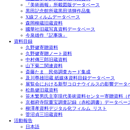
『美術画報』所載図版データベース
黒田記念館所蔵黒田清輝作品集
X線フィルムデータベース
森岡柳蔵旧蔵資料
國華社旧蔵写真資料データベース
今泉雄作『記事珠』
資料目録
久野健寄贈資料
久野健寄贈ノート資料
中村傳三郎旧蔵資料
山下菊二関連資料
斎藤たま 民俗調査カード集成
及川尊雄旧蔵 紙媒体資料目録データベース
展覧会における新型コロナウイルスの影響データ
松島健旧蔵資料
笹木繁男氏主宰現代美術資料センター寄贈資料（
京都府寺院重宝調査記録（赤松調書）データベー
柳澤孝資料デジタル化フィルム_リスト
菅沼貞三旧蔵資料
活動報告
日本語