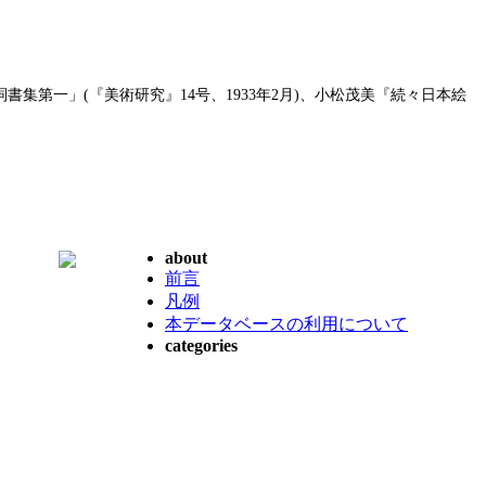
書集第一」(『美術研究』14号、1933年2月)、小松茂美『続々日本絵
about
前言
凡例
本データベースの利用について
categories