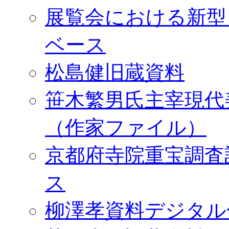
展覧会における新型
ベース
松島健旧蔵資料
笹木繁男氏主宰現代
（作家ファイル）
京都府寺院重宝調査
ス
柳澤孝資料デジタル