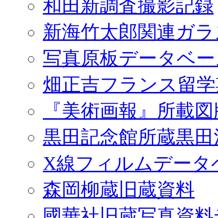
和田新調査撮影記録
新海竹太郎関連ガラ
写真原板データベー
畑正吉フランス留学
『美術画報』所載図
黒田記念館所蔵黒田
X線フィルムデータ
森岡柳蔵旧蔵資料
國華社旧蔵写真資料