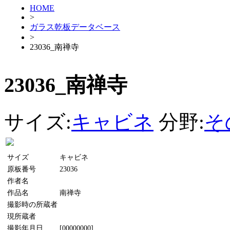
HOME
>
ガラス乾板データベース
>
23036_南禅寺
23036_南禅寺
サイズ:
キャビネ
分野:
そ
サイズ
キャビネ
原板番号
23036
作者名
作品名
南禅寺
撮影時の所蔵者
現所蔵者
撮影年月日
[00000000]