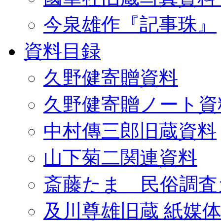
今泉雄作『記事珠』
資料目録
久野健寄贈資料
久野健寄贈ノート資
中村傳三郎旧蔵資料
山下菊二関連資料
斎藤たま 民俗調査
及川尊雄旧蔵 紙媒