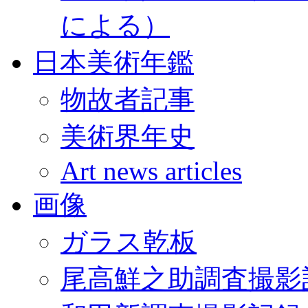
による）
日本美術年鑑
物故者記事
美術界年史
Art news articles
画像
ガラス乾板
尾高鮮之助調査撮影