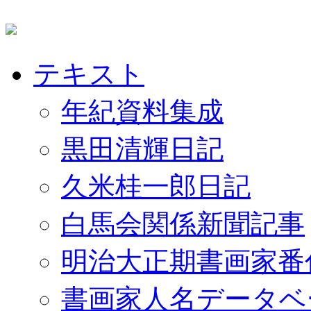
テキスト
年紀資料集成
黒田清輝日記
久米桂一郎日記
白馬会関係新聞記事
明治大正期書画家番
書画家人名データベ