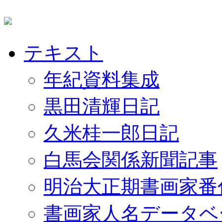
テキスト
年紀資料集成
黒田清輝日記
久米桂一郎日記
白馬会関係新聞記事
明治大正期書画家番
書画家人名データベ