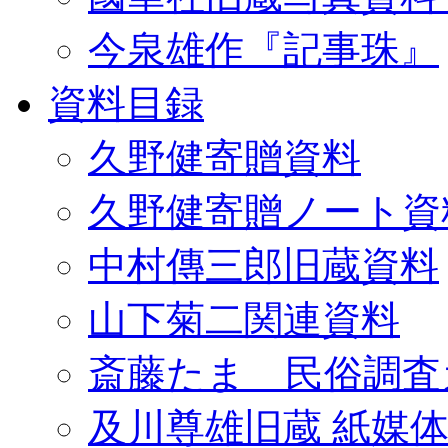
今泉雄作『記事珠』
資料目録
久野健寄贈資料
久野健寄贈ノート資
中村傳三郎旧蔵資料
山下菊二関連資料
斎藤たま 民俗調査
及川尊雄旧蔵 紙媒