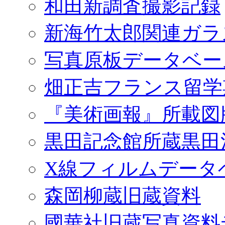
和田新調査撮影記録
新海竹太郎関連ガラ
写真原板データベー
畑正吉フランス留学
『美術画報』所載図
黒田記念館所蔵黒田
X線フィルムデータ
森岡柳蔵旧蔵資料
國華社旧蔵写真資料