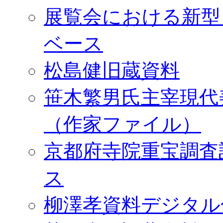
展覧会における新型
ベース
松島健旧蔵資料
笹木繁男氏主宰現代
（作家ファイル）
京都府寺院重宝調査
ス
柳澤孝資料デジタル