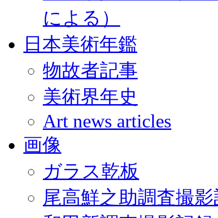
による）
日本美術年鑑
物故者記事
美術界年史
Art news articles
画像
ガラス乾板
尾高鮮之助調査撮影