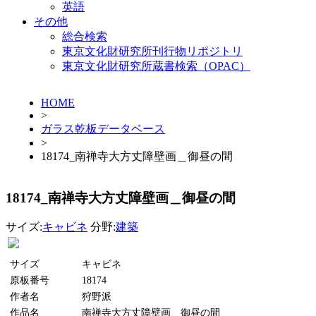
英語
その他
総合検索
東京文化財研究所刊行物リポジトリ
東京文化財研究所蔵書検索（OPAC）
HOME
>
ガラス乾板データベース
>
18174_南禅寺大方丈障壁画＿御昼の間
18174_南禅寺大方丈障壁画＿御昼の間
サイズ:
キャビネ
分野:
建築
サイズ
キャビネ
原板番号
18174
作者名
狩野派
作品名
南禅寺大方丈障壁画＿御昼の間