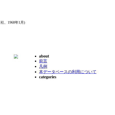
1968年1月)
about
前言
凡例
本データベースの利用について
categories