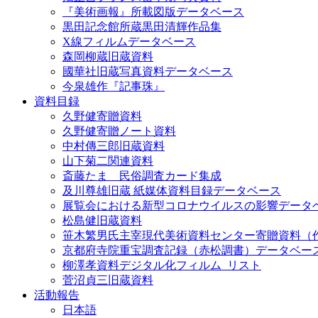
『美術画報』所載図版データベース
黒田記念館所蔵黒田清輝作品集
X線フィルムデータベース
森岡柳蔵旧蔵資料
國華社旧蔵写真資料データベース
今泉雄作『記事珠』
資料目録
久野健寄贈資料
久野健寄贈ノート資料
中村傳三郎旧蔵資料
山下菊二関連資料
斎藤たま 民俗調査カード集成
及川尊雄旧蔵 紙媒体資料目録データベース
展覧会における新型コロナウイルスの影響データ
松島健旧蔵資料
笹木繁男氏主宰現代美術資料センター寄贈資料（
京都府寺院重宝調査記録（赤松調書）データベー
柳澤孝資料デジタル化フィルム_リスト
菅沼貞三旧蔵資料
活動報告
日本語