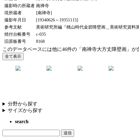
撮影時の所蔵者
南禅寺
現所蔵者
[南禅寺]
撮影年月日
[19340626～19351115]
参考文献
美術研究所編『桃山時代金碧障壁画＿美術研究資料第5輯
焼付台帳番号
c-035
旧原板番号
8168
このデータベースには他に46件の「南禅寺大方丈障壁画」が
分野から探す
サイズから探す
search