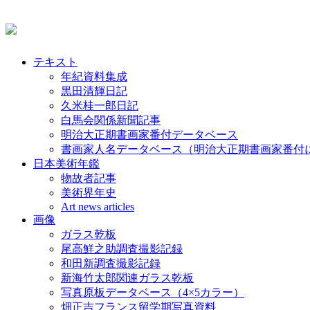
テキスト
年紀資料集成
黒田清輝日記
久米桂一郎日記
白馬会関係新聞記事
明治大正期書画家番付データベース
書画家人名データベース（明治大正期書画家番付
日本美術年鑑
物故者記事
美術界年史
Art news articles
画像
ガラス乾板
尾高鮮之助調査撮影記録
和田新調査撮影記録
新海竹太郎関連ガラス乾板
写真原板データベース（4×5カラー）
畑正吉フランス留学期写真資料