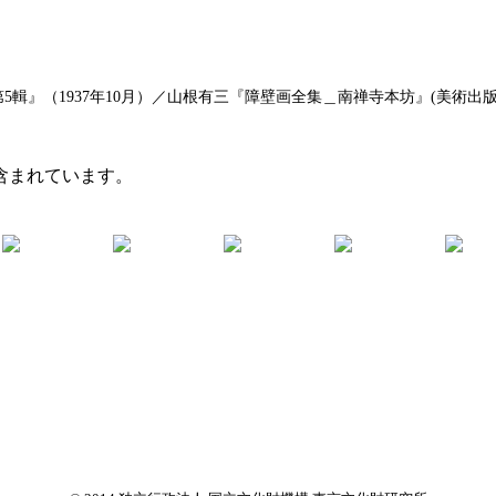
』（1937年10月）／山根有三『障壁画全集＿南禅寺本坊』(美術出版社、
含まれています。