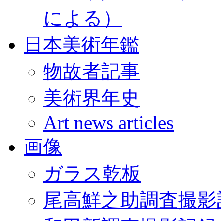
による）
日本美術年鑑
物故者記事
美術界年史
Art news articles
画像
ガラス乾板
尾高鮮之助調査撮影