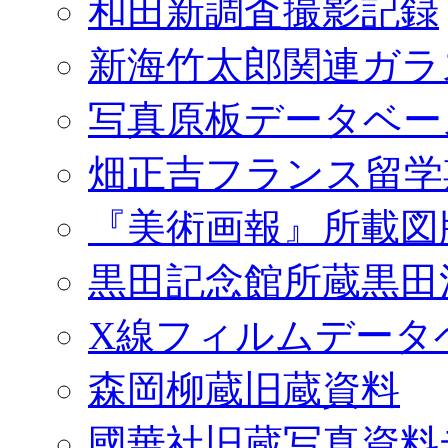
和田新調査撮影記録
新海竹太郎関連ガラ
写真原板データベー
畑正吉フランス留学
『美術画報』所載図
黒田記念館所蔵黒田
X線フィルムデータ
森岡柳蔵旧蔵資料
國華社旧蔵写真資料