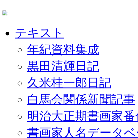
テキスト
年紀資料集成
黒田清輝日記
久米桂一郎日記
白馬会関係新聞記事
明治大正期書画家番
書画家人名データベ