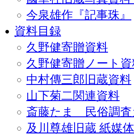
今泉雄作『記事珠』
資料目録
久野健寄贈資料
久野健寄贈ノート資
中村傳三郎旧蔵資料
山下菊二関連資料
斎藤たま 民俗調査
及川尊雄旧蔵 紙媒