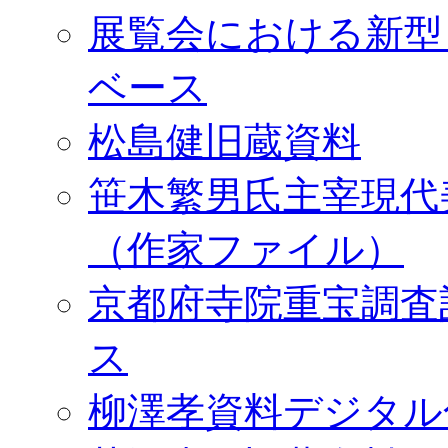
展覧会における新型
ベース
松島健旧蔵資料
笹木繁男氏主宰現代
（作家ファイル）
京都府寺院重宝調査
ス
柳澤孝資料デジタル