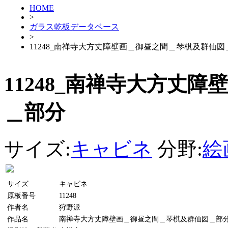
HOME
>
ガラス乾板データベース
>
11248_南禅寺大方丈障壁画＿御昼之間＿琴棋及群仙図
11248_南禅寺大方丈
＿部分
サイズ:
キャビネ
分野:
絵
サイズ
キャビネ
原板番号
11248
作者名
狩野派
作品名
南禅寺大方丈障壁画＿御昼之間＿琴棋及群仙図＿部