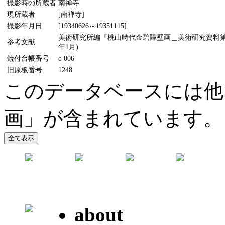
撮影時の所蔵者
南禅寺
現所蔵者
[南禅寺]
撮影年月日
[19340626～19351115]
美術研究所編『桃山時代金碧障壁画＿美術研究資料第5輯
参考文献
年1月)
焼付台帳番号
c-006
旧原板番号
1248
このデータベースには他
画」が含まれています。
about