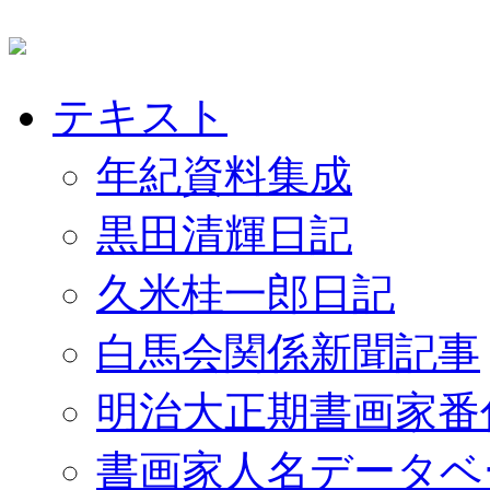
テキスト
年紀資料集成
黒田清輝日記
久米桂一郎日記
白馬会関係新聞記事
明治大正期書画家番
書画家人名データベ