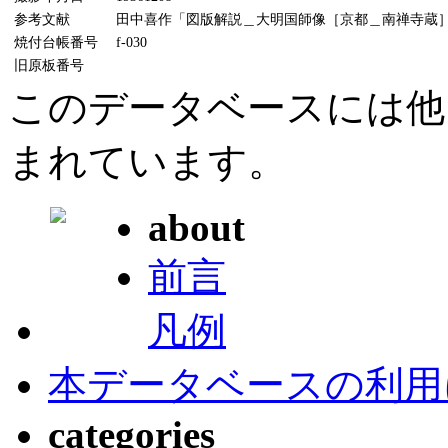
参考文献
田中喜作「図版解説＿大明国師像［京都＿南禅寺蔵］」(
焼付台帳番号
f-030
旧原板番号
このデータベースには他
まれています。
about
前言
凡例
本データベースの利用
categories