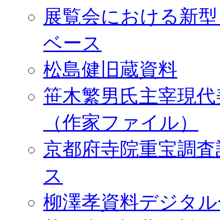
展覧会における新型
ベース
松島健旧蔵資料
笹木繁男氏主宰現代
（作家ファイル）
京都府寺院重宝調査
ス
柳澤孝資料デジタル