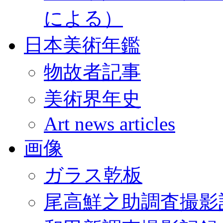
による）
日本美術年鑑
物故者記事
美術界年史
Art news articles
画像
ガラス乾板
尾高鮮之助調査撮影