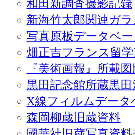
和田新調査撮影記録
新海竹太郎関連ガラ
写真原板データベー
畑正吉フランス留学
『美術画報』所載図
黒田記念館所蔵黒田
X線フィルムデータ
森岡柳蔵旧蔵資料
國華社旧蔵写真資料