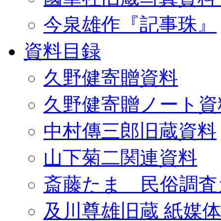
今泉雄作『記事珠』
資料目録
久野健寄贈資料
久野健寄贈ノート資
中村傳三郎旧蔵資料
山下菊二関連資料
斎藤たま 民俗調査
及川尊雄旧蔵 紙媒