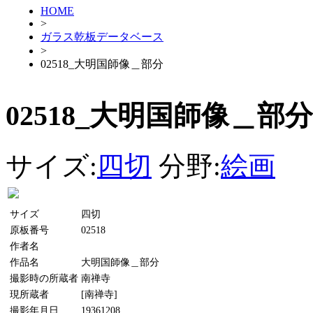
HOME
>
ガラス乾板データベース
>
02518_大明国師像＿部分
02518_大明国師像＿部分
サイズ:
四切
分野:
絵画
サイズ
四切
原板番号
02518
作者名
作品名
大明国師像＿部分
撮影時の所蔵者
南禅寺
現所蔵者
[南禅寺]
撮影年月日
19361208