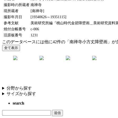
撮影時の所蔵者
南禅寺
現所蔵者
[南禅寺]
撮影年月日
[19340626～19351115]
参考文献
美術研究所編『桃山時代金碧障壁画＿美術研究資料第5輯
焼付台帳番号
c-006
旧原板番号
1231
このデータベースには他に42件の「南禅寺小方丈障壁画」が
分野から探す
サイズから探す
search