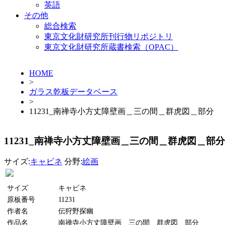
英語
その他
総合検索
東京文化財研究所刊行物リポジトリ
東京文化財研究所蔵書検索（OPAC）
HOME
>
ガラス乾板データベース
>
11231_南禅寺小方丈障壁画＿三の間＿群虎図＿部分
11231_南禅寺小方丈障壁画＿三の間＿群虎図＿部分
サイズ:
キャビネ
分野:
絵画
サイズ
キャビネ
原板番号
11231
作者名
伝狩野探幽
作品名
南禅寺小方丈障壁画＿三の間＿群虎図＿部分