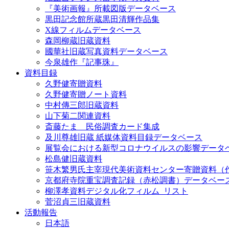
『美術画報』所載図版データベース
黒田記念館所蔵黒田清輝作品集
X線フィルムデータベース
森岡柳蔵旧蔵資料
國華社旧蔵写真資料データベース
今泉雄作『記事珠』
資料目録
久野健寄贈資料
久野健寄贈ノート資料
中村傳三郎旧蔵資料
山下菊二関連資料
斎藤たま 民俗調査カード集成
及川尊雄旧蔵 紙媒体資料目録データベース
展覧会における新型コロナウイルスの影響データ
松島健旧蔵資料
笹木繁男氏主宰現代美術資料センター寄贈資料（
京都府寺院重宝調査記録（赤松調書）データベー
柳澤孝資料デジタル化フィルム_リスト
菅沼貞三旧蔵資料
活動報告
日本語