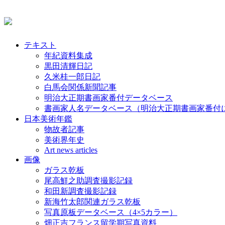
テキスト
年紀資料集成
黒田清輝日記
久米桂一郎日記
白馬会関係新聞記事
明治大正期書画家番付データベース
書画家人名データベース（明治大正期書画家番付
日本美術年鑑
物故者記事
美術界年史
Art news articles
画像
ガラス乾板
尾高鮮之助調査撮影記録
和田新調査撮影記録
新海竹太郎関連ガラス乾板
写真原板データベース（4×5カラー）
畑正吉フランス留学期写真資料