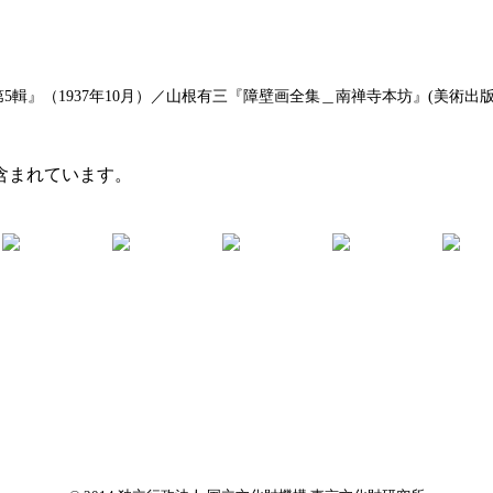
』（1937年10月）／山根有三『障壁画全集＿南禅寺本坊』(美術出版社、
含まれています。