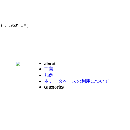
1968年1月)
about
前言
凡例
本データベースの利用について
categories