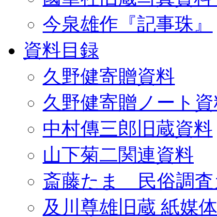
今泉雄作『記事珠』
資料目録
久野健寄贈資料
久野健寄贈ノート資
中村傳三郎旧蔵資料
山下菊二関連資料
斎藤たま 民俗調査
及川尊雄旧蔵 紙媒