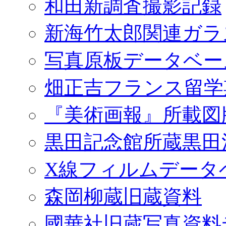
和田新調査撮影記録
新海竹太郎関連ガラ
写真原板データベー
畑正吉フランス留学
『美術画報』所載図
黒田記念館所蔵黒田
X線フィルムデータ
森岡柳蔵旧蔵資料
國華社旧蔵写真資料