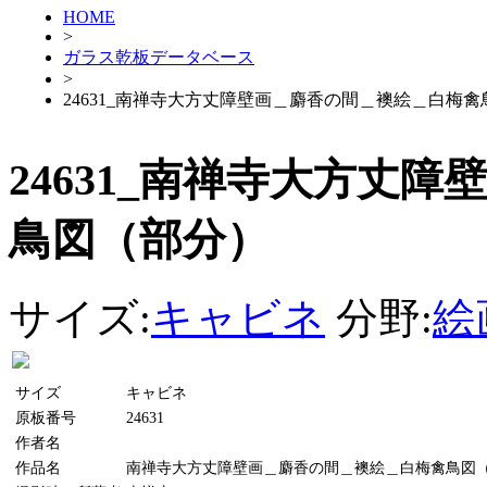
HOME
>
ガラス乾板データベース
>
24631_南禅寺大方丈障壁画＿麝香の間＿襖絵＿白梅
24631_南禅寺大方丈
鳥図（部分）
サイズ:
キャビネ
分野:
絵
サイズ
キャビネ
原板番号
24631
作者名
作品名
南禅寺大方丈障壁画＿麝香の間＿襖絵＿白梅禽鳥図