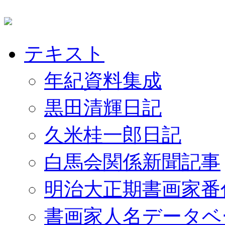
テキスト
年紀資料集成
黒田清輝日記
久米桂一郎日記
白馬会関係新聞記事
明治大正期書画家番
書画家人名データベ