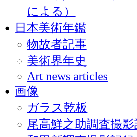
による）
日本美術年鑑
物故者記事
美術界年史
Art news articles
画像
ガラス乾板
尾高鮮之助調査撮影