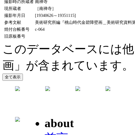
撮影時の所蔵者
南禅寺
現所蔵者
［南禅寺］
撮影年月日
[19340626～19351115]
参考文献
美術研究所編『桃山時代金碧障壁画＿美術研究資料第5輯
焼付台帳番号
c-064
旧原板番号
このデータベースには他
画」が含まれています。
about