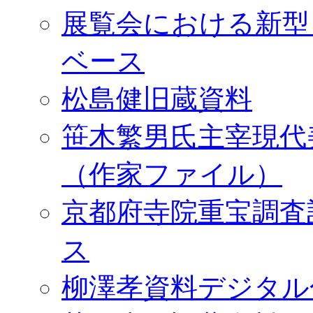
展覧会における新型
ベース
松島健旧蔵資料
笹木繁男氏主宰現代
（作家ファイル）
京都府寺院重宝調査
ス
柳澤孝資料デジタル