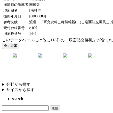
撮影時の所蔵者
南禅寺
現所蔵者
[南禅寺]
撮影年月日
[00000000]
参考文献
渡邊一「研究資料＿稀蹟雑纂(二)＿扇面貼交屏風＿[京都
焼付台帳番号
c-007
旧原板番号
1449
このデータベースには他に118件の「扇面貼交屏風」が含ま
分野から探す
サイズから探す
search