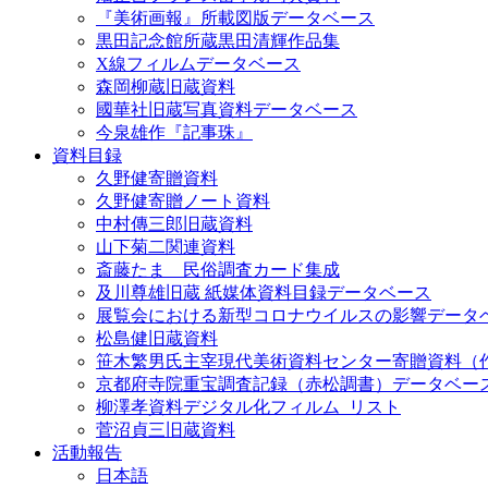
『美術画報』所載図版データベース
黒田記念館所蔵黒田清輝作品集
X線フィルムデータベース
森岡柳蔵旧蔵資料
國華社旧蔵写真資料データベース
今泉雄作『記事珠』
資料目録
久野健寄贈資料
久野健寄贈ノート資料
中村傳三郎旧蔵資料
山下菊二関連資料
斎藤たま 民俗調査カード集成
及川尊雄旧蔵 紙媒体資料目録データベース
展覧会における新型コロナウイルスの影響データ
松島健旧蔵資料
笹木繁男氏主宰現代美術資料センター寄贈資料（
京都府寺院重宝調査記録（赤松調書）データベー
柳澤孝資料デジタル化フィルム_リスト
菅沼貞三旧蔵資料
活動報告
日本語