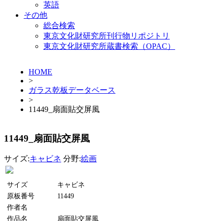
英語
その他
総合検索
東京文化財研究所刊行物リポジトリ
東京文化財研究所蔵書検索（OPAC）
HOME
>
ガラス乾板データベース
>
11449_扇面貼交屏風
11449_扇面貼交屏風
サイズ:
キャビネ
分野:
絵画
サイズ
キャビネ
原板番号
11449
作者名
作品名
扇面貼交屏風