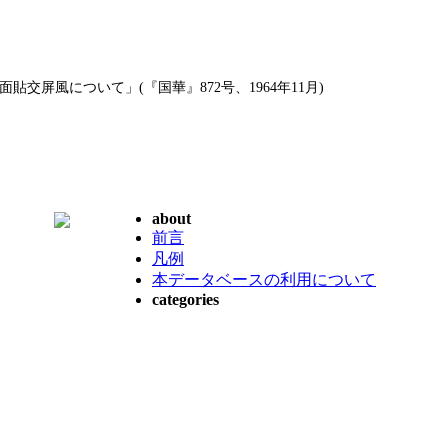
交屏風について」(『国華』872号、1964年11月)
about
前言
凡例
本データベースの利用について
categories