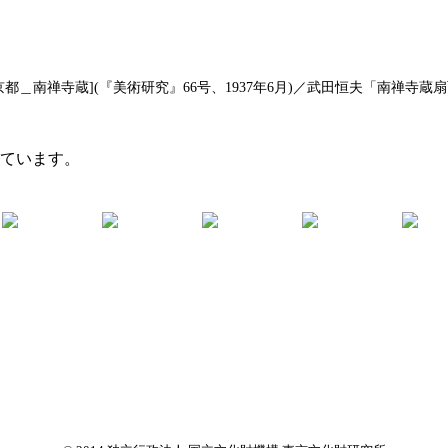
＿南禅寺蔵](『美術研究』66号、1937年6月)／武田恒夫「南禅寺蔵扇面貼
れています。