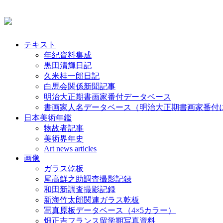
テキスト
年紀資料集成
黒田清輝日記
久米桂一郎日記
白馬会関係新聞記事
明治大正期書画家番付データベース
書画家人名データベース（明治大正期書画家番付
日本美術年鑑
物故者記事
美術界年史
Art news articles
画像
ガラス乾板
尾高鮮之助調査撮影記録
和田新調査撮影記録
新海竹太郎関連ガラス乾板
写真原板データベース（4×5カラー）
畑正吉フランス留学期写真資料