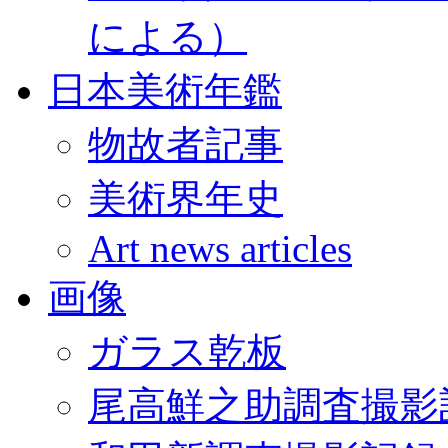
による）
日本美術年鑑
物故者記事
美術界年史
Art news articles
画像
ガラス乾板
尾高鮮之助調査撮影