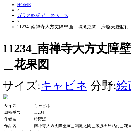
HOME
>
ガラス乾板データベース
>
11234_南禅寺大方丈障壁画＿鳴滝之間＿床脇天袋貼
11234_南禅寺大方丈
＿花果図
サイズ:
キャビネ
分野:
絵
サイズ
キャビネ
原板番号
11234
作者名
狩野派
作品名
南禅寺大方丈障壁画＿鳴滝之間＿床脇天袋貼付＿花