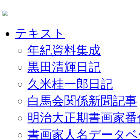
テキスト
年紀資料集成
黒田清輝日記
久米桂一郎日記
白馬会関係新聞記事
明治大正期書画家番
書画家人名データベ