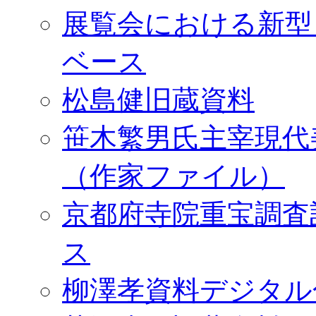
展覧会における新型
ベース
松島健旧蔵資料
笹木繁男氏主宰現代
（作家ファイル）
京都府寺院重宝調査
ス
柳澤孝資料デジタル