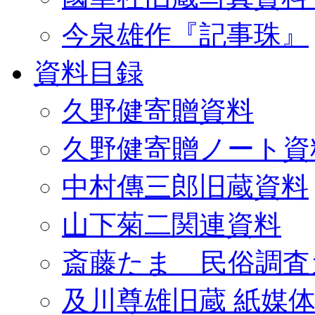
今泉雄作『記事珠』
資料目録
久野健寄贈資料
久野健寄贈ノート資
中村傳三郎旧蔵資料
山下菊二関連資料
斎藤たま 民俗調査
及川尊雄旧蔵 紙媒