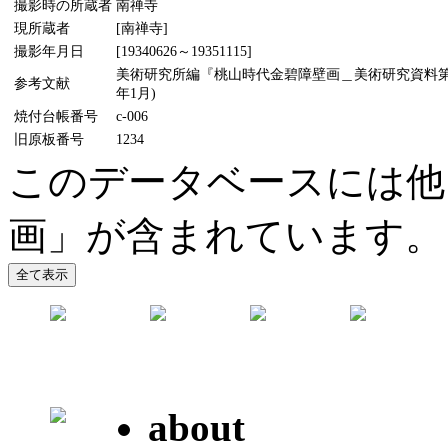
撮影時の所蔵者
南禅寺
現所蔵者
[南禅寺]
撮影年月日
[19340626～19351115]
美術研究所編『桃山時代金碧障壁画＿美術研究資料第5輯
参考文献
年1月)
焼付台帳番号
c-006
旧原板番号
1234
このデータベースには他
画」が含まれています。
about