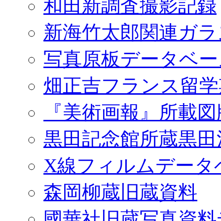
和田新調査撮影記録
新海竹太郎関連ガラ
写真原板データベー
畑正吉フランス留学
『美術画報』所載図
黒田記念館所蔵黒田
X線フィルムデータ
森岡柳蔵旧蔵資料
國華社旧蔵写真資料