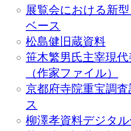
展覧会における新型
ベース
松島健旧蔵資料
笹木繁男氏主宰現代
（作家ファイル）
京都府寺院重宝調査
ス
柳澤孝資料デジタル