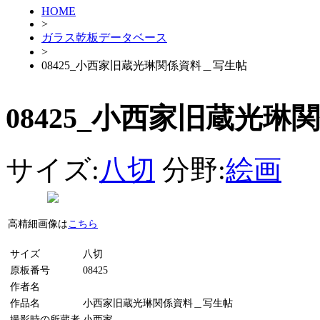
HOME
>
ガラス乾板データベース
>
08425_小西家旧蔵光琳関係資料＿写生帖
08425_小西家旧蔵光
サイズ:
八切
分野:
絵画
高精細画像は
こちら
サイズ
八切
原板番号
08425
作者名
作品名
小西家旧蔵光琳関係資料＿写生帖
撮影時の所蔵者
小西家