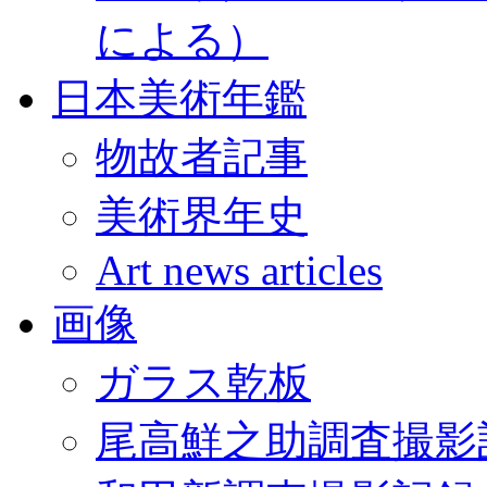
による）
日本美術年鑑
物故者記事
美術界年史
Art news articles
画像
ガラス乾板
尾高鮮之助調査撮影