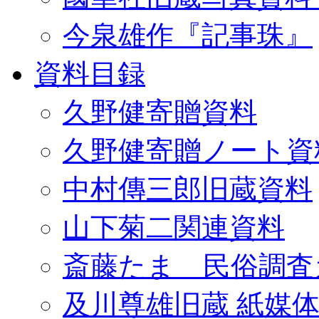
今泉雄作『記事珠』
資料目録
久野健寄贈資料
久野健寄贈ノート資
中村傳三郎旧蔵資料
山下菊二関連資料
斎藤たま 民俗調査
及川尊雄旧蔵 紙媒