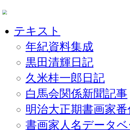
テキスト
年紀資料集成
黒田清輝日記
久米桂一郎日記
白馬会関係新聞記事
明治大正期書画家番
書画家人名データベ