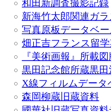
和田新調査撮影記録
新海竹太郎関連ガラ
写真原板データベー
畑正吉フランス留学
『美術画報』所載図
黒田記念館所蔵黒田
X線フィルムデータ
森岡柳蔵旧蔵資料
國華社旧蔵写真資料