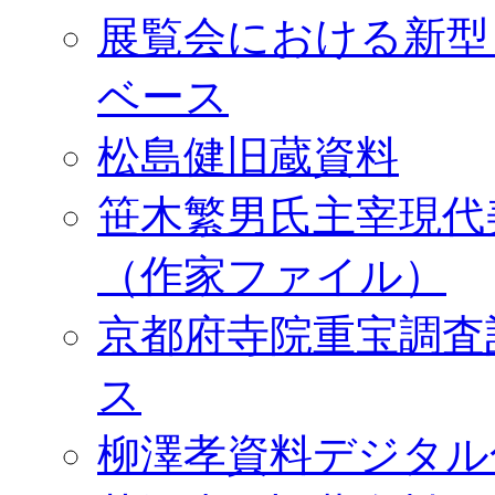
展覧会における新型
ベース
松島健旧蔵資料
笹木繁男氏主宰現代
（作家ファイル）
京都府寺院重宝調査
ス
柳澤孝資料デジタル