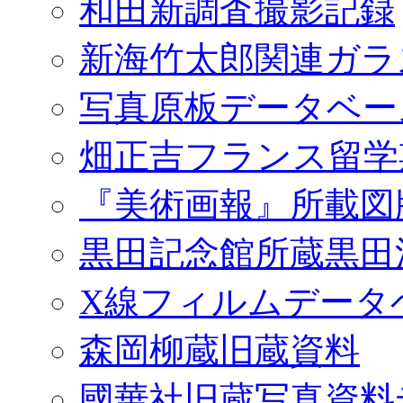
和田新調査撮影記録
新海竹太郎関連ガラ
写真原板データベー
畑正吉フランス留学
『美術画報』所載図
黒田記念館所蔵黒田
X線フィルムデータ
森岡柳蔵旧蔵資料
國華社旧蔵写真資料