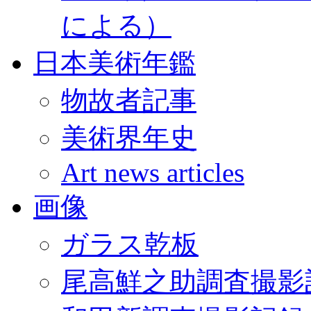
による）
日本美術年鑑
物故者記事
美術界年史
Art news articles
画像
ガラス乾板
尾高鮮之助調査撮影