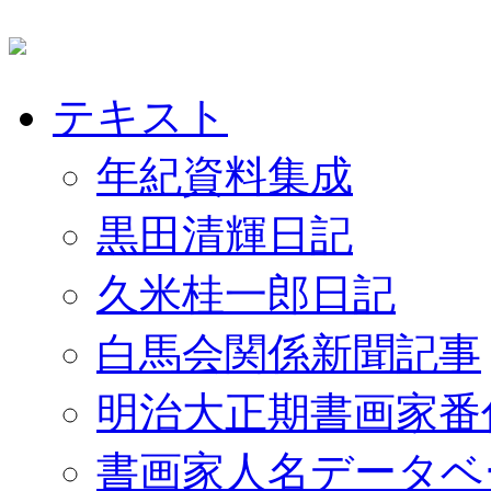
テキスト
年紀資料集成
黒田清輝日記
久米桂一郎日記
白馬会関係新聞記事
明治大正期書画家番
書画家人名データベ