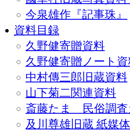
今泉雄作『記事珠』
資料目録
久野健寄贈資料
久野健寄贈ノート資
中村傳三郎旧蔵資料
山下菊二関連資料
斎藤たま 民俗調査
及川尊雄旧蔵 紙媒