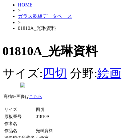
HOME
>
ガラス乾板データベース
>
01810A_光琳資料
01810A_光琳資料
サイズ:
四切
分野:
絵画
高精細画像は
こちら
サイズ
四切
原板番号
01810A
作者名
作品名
光琳資料
撮影時の所蔵者
小西家