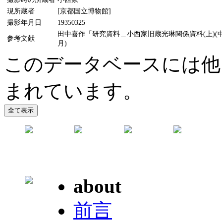
現所蔵者
[京都国立博物館]
撮影年月日
19350325
田中喜作「研究資料＿小西家旧蔵光琳関係資料(上)(中)(下
参考文献
月)
このデータベースには他に
まれています。
about
前言