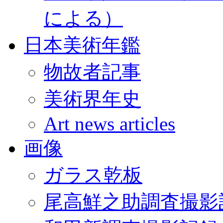
による）
日本美術年鑑
物故者記事
美術界年史
Art news articles
画像
ガラス乾板
尾高鮮之助調査撮影