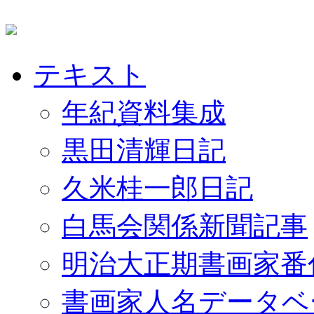
テキスト
年紀資料集成
黒田清輝日記
久米桂一郎日記
白馬会関係新聞記事
明治大正期書画家番
書画家人名データベ