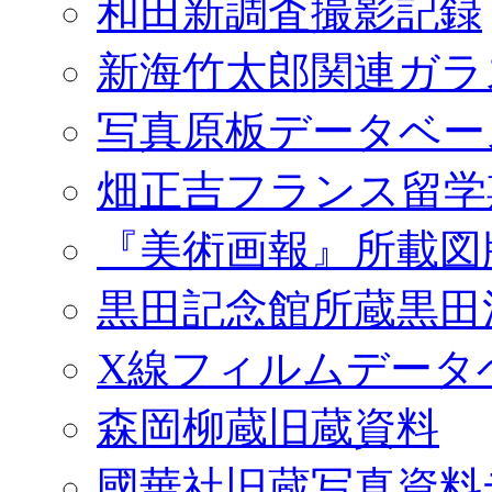
和田新調査撮影記録
新海竹太郎関連ガラ
写真原板データベー
畑正吉フランス留学
『美術画報』所載図
黒田記念館所蔵黒田
X線フィルムデータ
森岡柳蔵旧蔵資料
國華社旧蔵写真資料