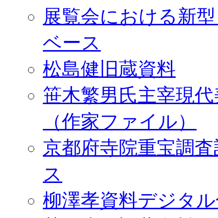
展覧会における新型
ベース
松島健旧蔵資料
笹木繁男氏主宰現代
（作家ファイル）
京都府寺院重宝調査
ス
柳澤孝資料デジタル