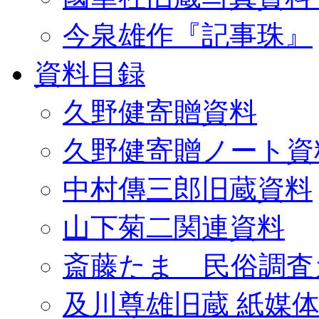
今泉雄作『記事珠』
資料目録
久野健寄贈資料
久野健寄贈ノート資
中村傳三郎旧蔵資料
山下菊二関連資料
斎藤たま 民俗調査
及川尊雄旧蔵 紙媒