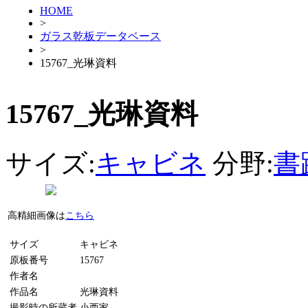
HOME
>
ガラス乾板データベース
>
15767_光琳資料
15767_光琳資料
サイズ:
キャビネ
分野:
書
高精細画像は
こちら
サイズ
キャビネ
原板番号
15767
作者名
作品名
光琳資料
撮影時の所蔵者
小西家