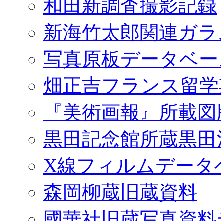
和田新調査撮影記録
新海竹太郎関連ガラ
写真原板データベー
畑正吉フランス留学
『美術画報』所載図
黒田記念館所蔵黒田
X線フィルムデータ
森岡柳蔵旧蔵資料
國華社旧蔵写真資料