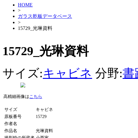
HOME
>
ガラス乾板データベース
>
15729_光琳資料
15729_光琳資料
サイズ:
キャビネ
分野:
書
高精細画像は
こちら
サイズ
キャビネ
原板番号
15729
作者名
作品名
光琳資料
撮影時の所蔵者
小西家