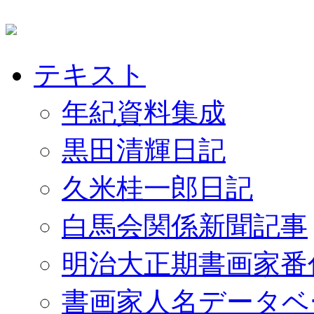
テキスト
年紀資料集成
黒田清輝日記
久米桂一郎日記
白馬会関係新聞記事
明治大正期書画家番
書画家人名データベ