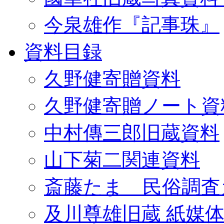
今泉雄作『記事珠』
資料目録
久野健寄贈資料
久野健寄贈ノート資
中村傳三郎旧蔵資料
山下菊二関連資料
斎藤たま 民俗調査
及川尊雄旧蔵 紙媒