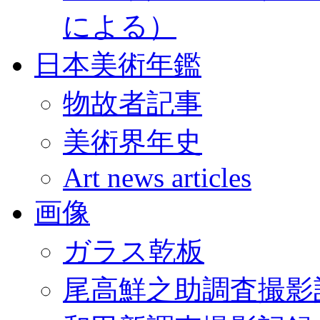
による）
日本美術年鑑
物故者記事
美術界年史
Art news articles
画像
ガラス乾板
尾高鮮之助調査撮影