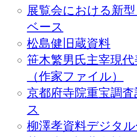
展覧会における新型
ベース
松島健旧蔵資料
笹木繁男氏主宰現代
（作家ファイル）
京都府寺院重宝調査
ス
柳澤孝資料デジタル