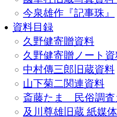
今泉雄作『記事珠』
資料目録
久野健寄贈資料
久野健寄贈ノート資
中村傳三郎旧蔵資料
山下菊二関連資料
斎藤たま 民俗調査
及川尊雄旧蔵 紙媒