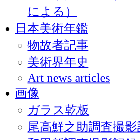
による）
日本美術年鑑
物故者記事
美術界年史
Art news articles
画像
ガラス乾板
尾高鮮之助調査撮影