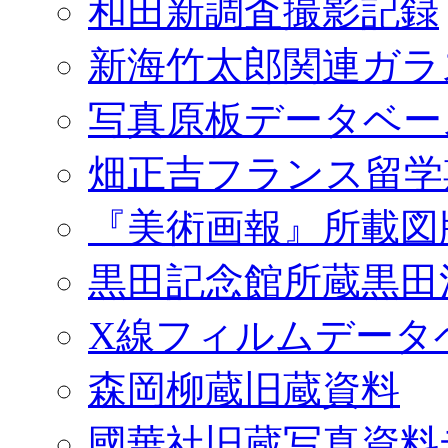
和田新調査撮影記録
新海竹太郎関連ガラ
写真原板データベー
畑正吉フランス留学
『美術画報』所載図
黒田記念館所蔵黒田
X線フィルムデータ
森岡柳蔵旧蔵資料
國華社旧蔵写真資料