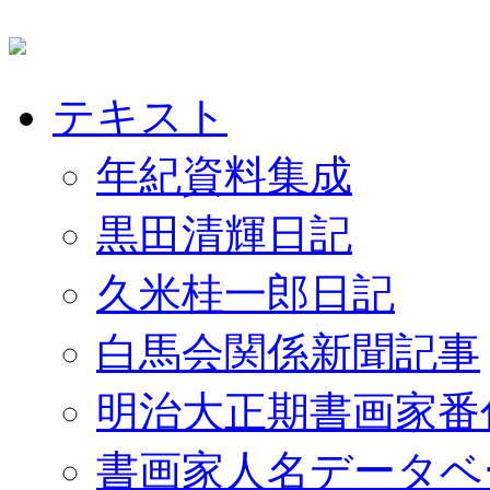
テキスト
年紀資料集成
黒田清輝日記
久米桂一郎日記
白馬会関係新聞記事
明治大正期書画家番
書画家人名データベ