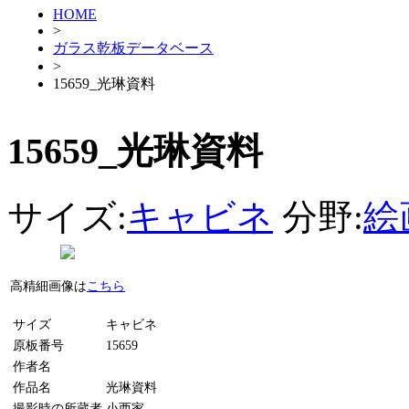
HOME
>
ガラス乾板データベース
>
15659_光琳資料
15659_光琳資料
サイズ:
キャビネ
分野:
絵
高精細画像は
こちら
サイズ
キャビネ
原板番号
15659
作者名
作品名
光琳資料
撮影時の所蔵者
小西家