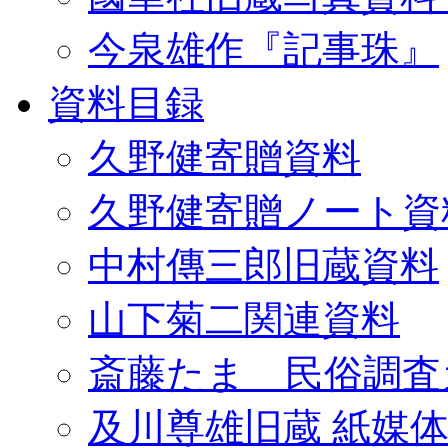
今泉雄作『記事珠』
資料目録
久野健寄贈資料
久野健寄贈ノート資
中村傳三郎旧蔵資料
山下菊二関連資料
斎藤たま 民俗調査
及川尊雄旧蔵 紙媒