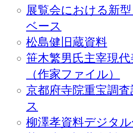
展覧会における新型
ベース
松島健旧蔵資料
笹木繁男氏主宰現代
（作家ファイル）
京都府寺院重宝調査
ス
柳澤孝資料デジタル