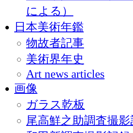
による）
日本美術年鑑
物故者記事
美術界年史
Art news articles
画像
ガラス乾板
尾高鮮之助調査撮影