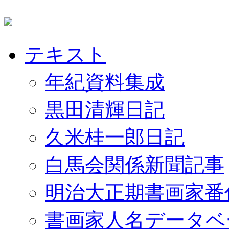
テキスト
年紀資料集成
黒田清輝日記
久米桂一郎日記
白馬会関係新聞記事
明治大正期書画家番
書画家人名データベ