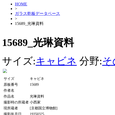
HOME
>
ガラス乾板データベース
>
15689_光琳資料
15689_光琳資料
サイズ:
キャビネ
分野:
そ
サイズ
キャビネ
原板番号
15689
作者名
作品名
光琳資料
撮影時の所蔵者
小西家
現所蔵者
[京都国立博物館]
撮影年月日
19350325