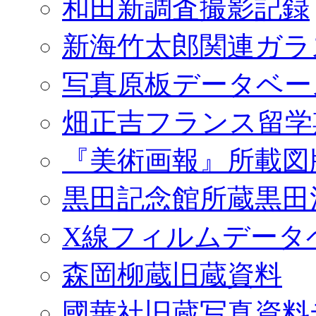
和田新調査撮影記録
新海竹太郎関連ガラ
写真原板データベー
畑正吉フランス留学
『美術画報』所載図
黒田記念館所蔵黒田
X線フィルムデータ
森岡柳蔵旧蔵資料
國華社旧蔵写真資料