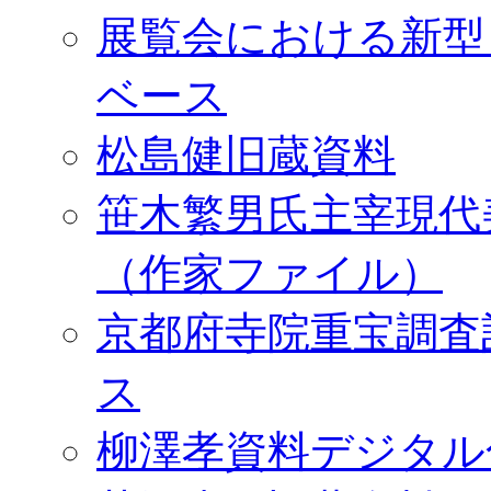
展覧会における新型
ベース
松島健旧蔵資料
笹木繁男氏主宰現代
（作家ファイル）
京都府寺院重宝調査
ス
柳澤孝資料デジタル