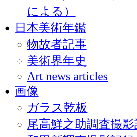
による）
日本美術年鑑
物故者記事
美術界年史
Art news articles
画像
ガラス乾板
尾高鮮之助調査撮影