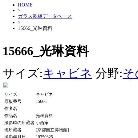
HOME
>
ガラス乾板データベース
>
15666_光琳資料
15666_光琳資料
サイズ:
キャビネ
分野:
そ
サイズ
キャビネ
原板番号
15666
作者名
作品名
光琳資料
撮影時の所蔵者
小西家
現所蔵者
[京都国立博物館]
撮影年月日
19350325