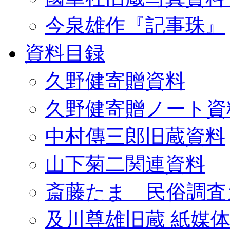
今泉雄作『記事珠』
資料目録
久野健寄贈資料
久野健寄贈ノート資
中村傳三郎旧蔵資料
山下菊二関連資料
斎藤たま 民俗調査
及川尊雄旧蔵 紙媒