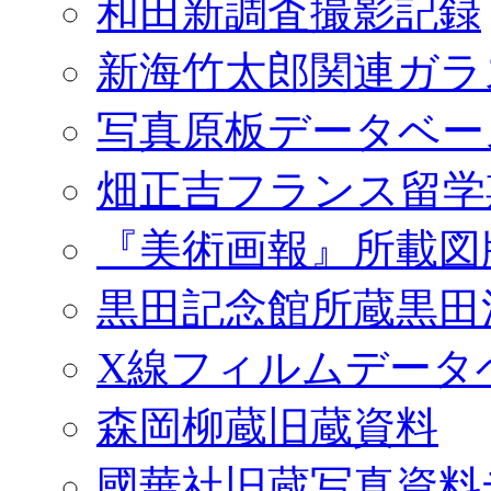
和田新調査撮影記録
新海竹太郎関連ガラ
写真原板データベー
畑正吉フランス留学
『美術画報』所載図
黒田記念館所蔵黒田
X線フィルムデータ
森岡柳蔵旧蔵資料
國華社旧蔵写真資料