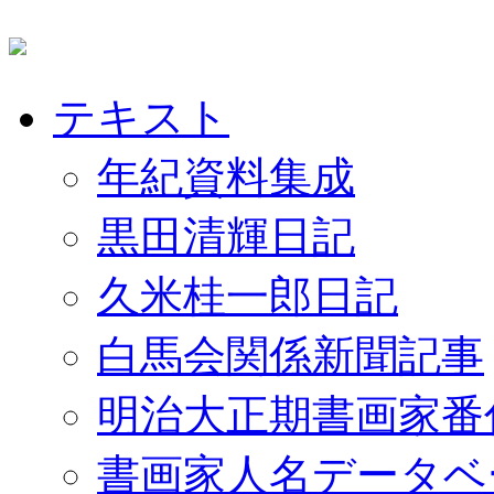
テキスト
年紀資料集成
黒田清輝日記
久米桂一郎日記
白馬会関係新聞記事
明治大正期書画家番
書画家人名データベ