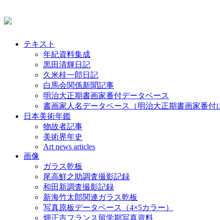
テキスト
年紀資料集成
黒田清輝日記
久米桂一郎日記
白馬会関係新聞記事
明治大正期書画家番付データベース
書画家人名データベース（明治大正期書画家番付
日本美術年鑑
物故者記事
美術界年史
Art news articles
画像
ガラス乾板
尾高鮮之助調査撮影記録
和田新調査撮影記録
新海竹太郎関連ガラス乾板
写真原板データベース（4×5カラー）
畑正吉フランス留学期写真資料