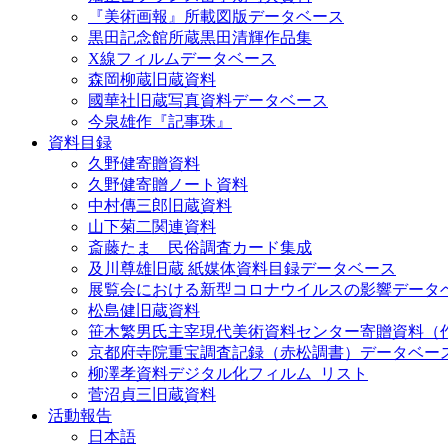
『美術画報』所載図版データベース
黒田記念館所蔵黒田清輝作品集
X線フィルムデータベース
森岡柳蔵旧蔵資料
國華社旧蔵写真資料データベース
今泉雄作『記事珠』
資料目録
久野健寄贈資料
久野健寄贈ノート資料
中村傳三郎旧蔵資料
山下菊二関連資料
斎藤たま 民俗調査カード集成
及川尊雄旧蔵 紙媒体資料目録データベース
展覧会における新型コロナウイルスの影響データ
松島健旧蔵資料
笹木繁男氏主宰現代美術資料センター寄贈資料（
京都府寺院重宝調査記録（赤松調書）データベー
柳澤孝資料デジタル化フィルム_リスト
菅沼貞三旧蔵資料
活動報告
日本語