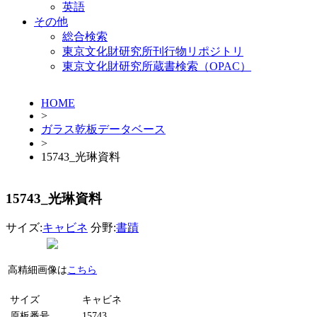
英語
その他
総合検索
東京文化財研究所刊行物リポジトリ
東京文化財研究所蔵書検索（OPAC）
HOME
>
ガラス乾板データベース
>
15743_光琳資料
15743_光琳資料
サイズ:
キャビネ
分野:
書蹟
高精細画像は
こちら
サイズ
キャビネ
原板番号
15743