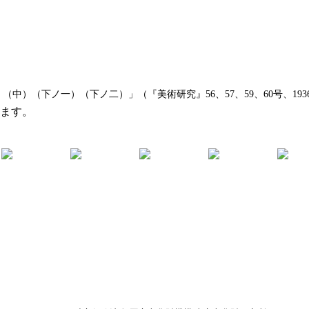
）（下ノ一）（下ノ二）」（『美術研究』56、57、59、60号、1936年
います。