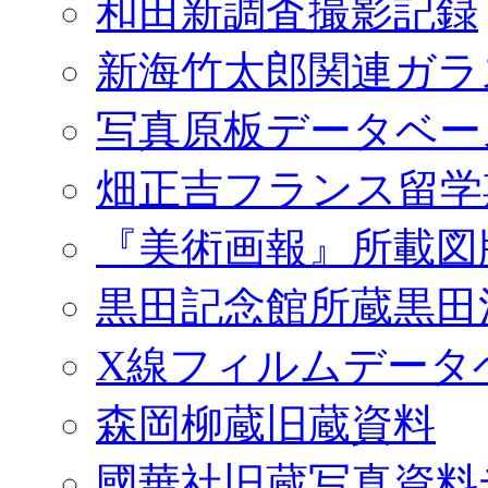
和田新調査撮影記録
新海竹太郎関連ガラ
写真原板データベー
畑正吉フランス留学
『美術画報』所載図
黒田記念館所蔵黒田
X線フィルムデータ
森岡柳蔵旧蔵資料
國華社旧蔵写真資料