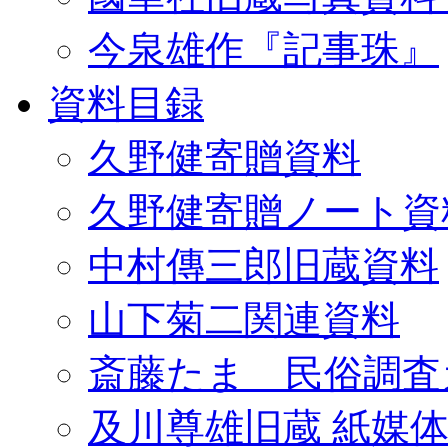
今泉雄作『記事珠』
資料目録
久野健寄贈資料
久野健寄贈ノート資
中村傳三郎旧蔵資料
山下菊二関連資料
斎藤たま 民俗調査
及川尊雄旧蔵 紙媒