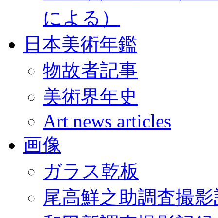
による）
日本美術年鑑
物故者記事
美術界年史
Art news articles
画像
ガラス乾板
尾高鮮之助調査撮影