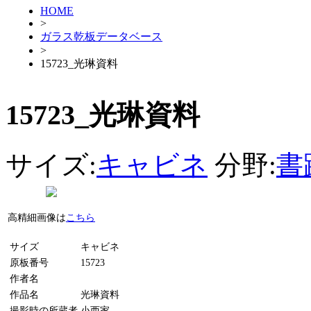
HOME
>
ガラス乾板データベース
>
15723_光琳資料
15723_光琳資料
サイズ:
キャビネ
分野:
書
高精細画像は
こちら
サイズ
キャビネ
原板番号
15723
作者名
作品名
光琳資料
撮影時の所蔵者
小西家