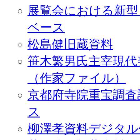
展覧会における新型
ベース
松島健旧蔵資料
笹木繁男氏主宰現代
（作家ファイル）
京都府寺院重宝調査
ス
柳澤孝資料デジタル