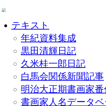
テキスト
年紀資料集成
黒田清輝日記
久米桂一郎日記
白馬会関係新聞記事
明治大正期書画家番
書画家人名データベ