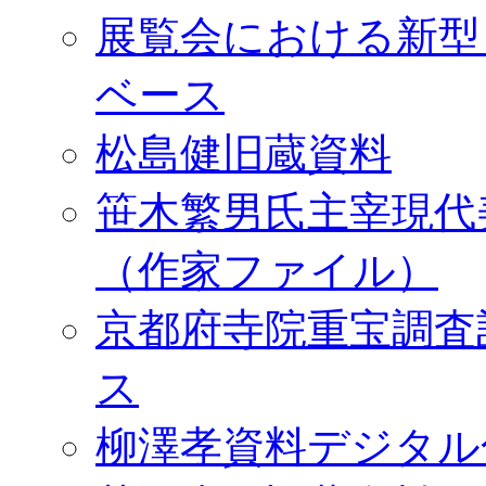
展覧会における新型
ベース
松島健旧蔵資料
笹木繁男氏主宰現代
（作家ファイル）
京都府寺院重宝調査
ス
柳澤孝資料デジタル