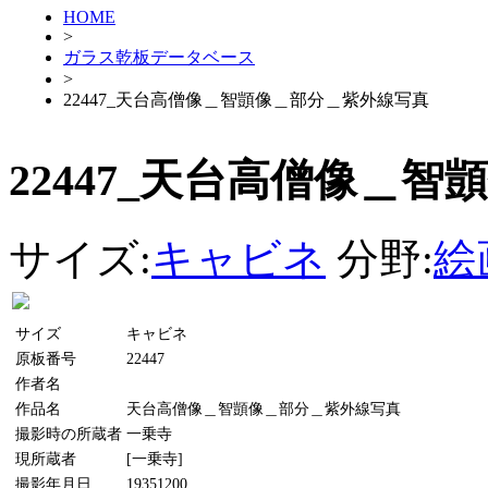
HOME
>
ガラス乾板データベース
>
22447_天台高僧像＿智顗像＿部分＿紫外線写真
22447_天台高僧像＿
サイズ:
キャビネ
分野:
絵
サイズ
キャビネ
原板番号
22447
作者名
作品名
天台高僧像＿智顗像＿部分＿紫外線写真
撮影時の所蔵者
一乗寺
現所蔵者
[一乗寺]
撮影年月日
19351200