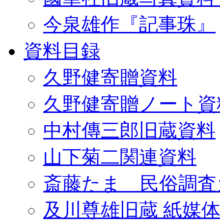
今泉雄作『記事珠』
資料目録
久野健寄贈資料
久野健寄贈ノート資
中村傳三郎旧蔵資料
山下菊二関連資料
斎藤たま 民俗調査
及川尊雄旧蔵 紙媒