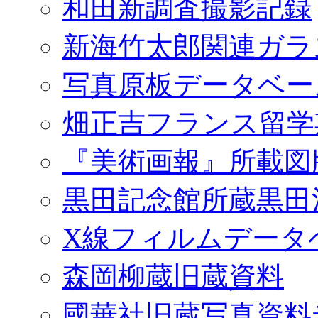
和田新調査撮影記録
新海竹太郎関連ガラ
写真原板データベー
畑正吉フランス留学
『美術画報』所載図
黒田記念館所蔵黒田
X線フィルムデータ
森岡柳蔵旧蔵資料
國華社旧蔵写真資料