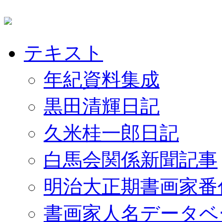
テキスト
年紀資料集成
黒田清輝日記
久米桂一郎日記
白馬会関係新聞記事
明治大正期書画家番
書画家人名データベ