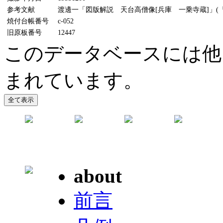
参考文献
渡邊一「図版解説 天台高僧像[兵庫 一乗寺蔵]」(『美
焼付台帳番号
c-052
旧原板番号
12447
このデータベースには他
まれています。
about
前言