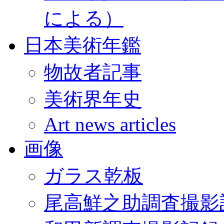
による）
日本美術年鑑
物故者記事
美術界年史
Art news articles
画像
ガラス乾板
尾高鮮之助調査撮影