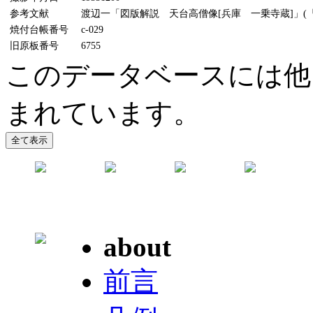
参考文献
渡辺一「図版解説 天台高僧像[兵庫 一乗寺蔵]」(『美
焼付台帳番号
c-029
旧原板番号
6755
このデータベースには他
まれています。
about
前言