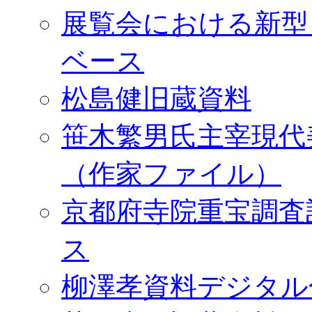
展覧会における新型
ベース
松島健旧蔵資料
笹木繁男氏主宰現代
（作家ファイル）
京都府寺院重宝調査
ス
柳澤孝資料デジタル