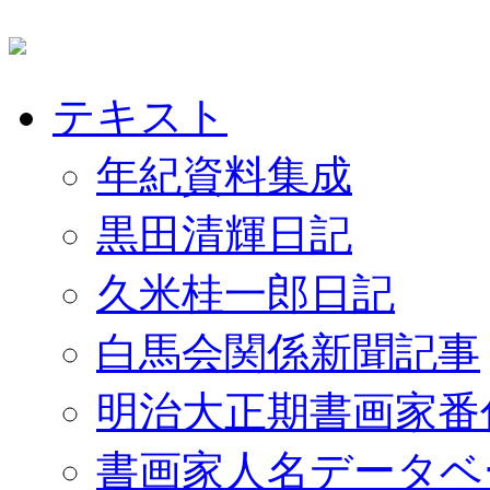
テキスト
年紀資料集成
黒田清輝日記
久米桂一郎日記
白馬会関係新聞記事
明治大正期書画家番
書画家人名データベ