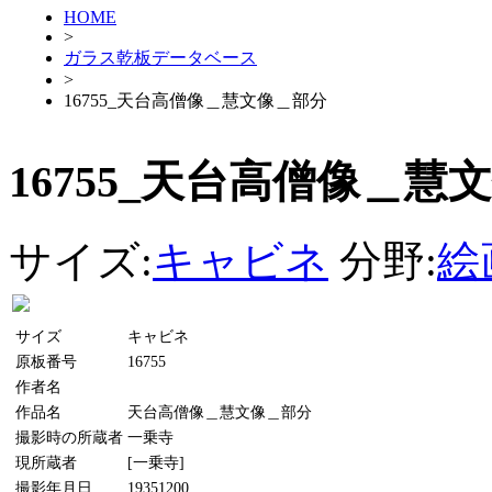
HOME
>
ガラス乾板データベース
>
16755_天台高僧像＿慧文像＿部分
16755_天台高僧像＿慧
サイズ:
キャビネ
分野:
絵
サイズ
キャビネ
原板番号
16755
作者名
作品名
天台高僧像＿慧文像＿部分
撮影時の所蔵者
一乗寺
現所蔵者
[一乗寺]
撮影年月日
19351200