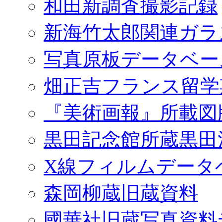
和田新調査撮影記録
新海竹太郎関連ガラ
写真原板データベー
畑正吉フランス留学
『美術画報』所載図
黒田記念館所蔵黒田
X線フィルムデータ
森岡柳蔵旧蔵資料
國華社旧蔵写真資料