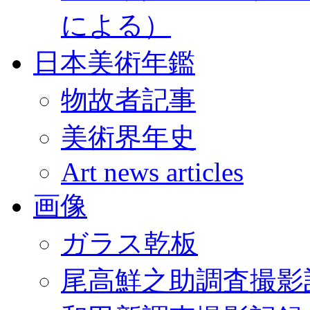
による）
日本美術年鑑
物故者記事
美術界年史
Art news articles
画像
ガラス乾板
尾高鮮之助調査撮影