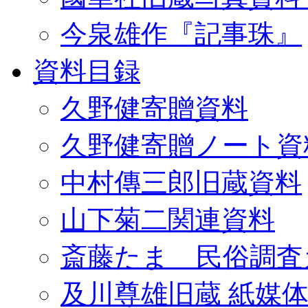
今泉雄作『記事珠』
資料目録
久野健寄贈資料
久野健寄贈ノート資
中村傳三郎旧蔵資料
山下菊二関連資料
斎藤たま 民俗調査
及川尊雄旧蔵 紙媒