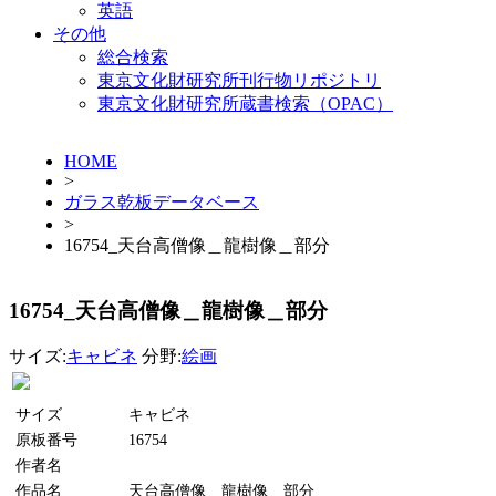
英語
その他
総合検索
東京文化財研究所刊行物リポジトリ
東京文化財研究所蔵書検索（OPAC）
HOME
>
ガラス乾板データベース
>
16754_天台高僧像＿龍樹像＿部分
16754_天台高僧像＿龍樹像＿部分
サイズ:
キャビネ
分野:
絵画
サイズ
キャビネ
原板番号
16754
作者名
作品名
天台高僧像＿龍樹像＿部分