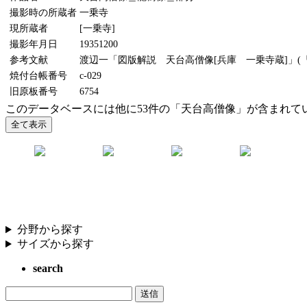
撮影時の所蔵者
一乗寺
現所蔵者
[一乗寺]
撮影年月日
19351200
参考文献
渡辺一「図版解説 天台高僧像[兵庫 一乗寺蔵]」(『美
焼付台帳番号
c-029
旧原板番号
6754
このデータベースには他に53件の「天台高僧像」が含まれて
分野から探す
サイズから探す
search