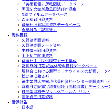
『美術画報』所載図版データベース
黒田記念館所蔵黒田清輝作品集
X線フィルムデータベース
森岡柳蔵旧蔵資料
國華社旧蔵写真資料データベース
今泉雄作『記事珠』
資料目録
久野健寄贈資料
久野健寄贈ノート資料
中村傳三郎旧蔵資料
山下菊二関連資料
斎藤たま 民俗調査カード集成
及川尊雄旧蔵 紙媒体資料目録データベース
展覧会における新型コロナウイルスの影響データ
松島健旧蔵資料
笹木繁男氏主宰現代美術資料センター寄贈資料（
京都府寺院重宝調査記録（赤松調書）データベー
柳澤孝資料デジタル化フィルム_リスト
菅沼貞三旧蔵資料
活動報告
日本語