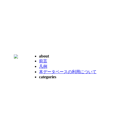
about
前言
凡例
本データベースの利用について
categories