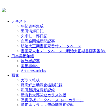
テキスト
年紀資料集成
黒田清輝日記
久米桂一郎日記
白馬会関係新聞記事
明治大正期書画家番付データベース
書画家人名データベース（明治大正期書画家番付
日本美術年鑑
物故者記事
美術界年史
Art news articles
画像
ガラス乾板
尾高鮮之助調査撮影記録
和田新調査撮影記録
新海竹太郎関連ガラス乾板
写真原板データベース（4×5カラー）
畑正吉フランス留学期写真資料