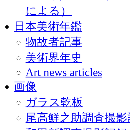
による）
日本美術年鑑
物故者記事
美術界年史
Art news articles
画像
ガラス乾板
尾高鮮之助調査撮影