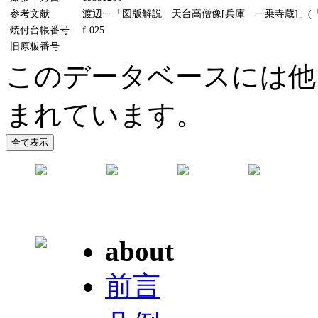
参考文献
渡辺一「図版解説 天台高僧像[兵庫 一乗寺蔵]」(『美
焼付台帳番号
f-025
旧原板番号
このデータベースには他
まれています。
about
前言