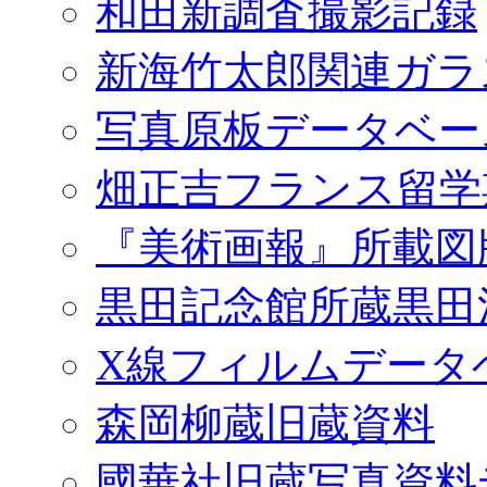
和田新調査撮影記録
新海竹太郎関連ガラ
写真原板データベー
畑正吉フランス留学
『美術画報』所載図
黒田記念館所蔵黒田
X線フィルムデータ
森岡柳蔵旧蔵資料
國華社旧蔵写真資料