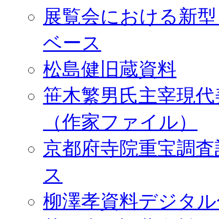
展覧会における新型
ベース
松島健旧蔵資料
笹木繁男氏主宰現代
（作家ファイル）
京都府寺院重宝調査
ス
柳澤孝資料デジタル