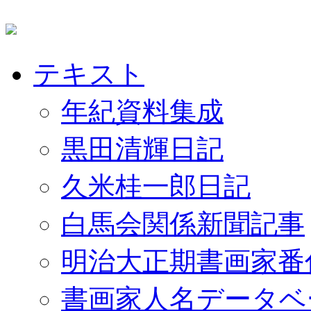
テキスト
年紀資料集成
黒田清輝日記
久米桂一郎日記
白馬会関係新聞記事
明治大正期書画家番
書画家人名データベ