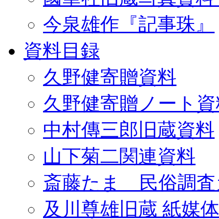
今泉雄作『記事珠』
資料目録
久野健寄贈資料
久野健寄贈ノート資
中村傳三郎旧蔵資料
山下菊二関連資料
斎藤たま 民俗調査
及川尊雄旧蔵 紙媒