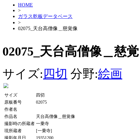
HOME
>
ガラス乾板データベース
>
02075_天台高僧像＿慈覚像
02075_天台高僧像＿慈
サイズ:
四切
分野:
絵画
サイズ
四切
原板番号
02075
作者名
作品名
天台高僧像＿慈覚像
撮影時の所蔵者
一乗寺
現所蔵者
[一乗寺]
撮影年月日
19351200