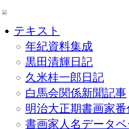
テキスト
年紀資料集成
黒田清輝日記
久米桂一郎日記
白馬会関係新聞記事
明治大正期書画家番
書画家人名データベ