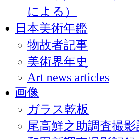
による）
日本美術年鑑
物故者記事
美術界年史
Art news articles
画像
ガラス乾板
尾高鮮之助調査撮影