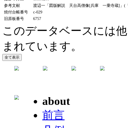
参考文献
渡辺一「図版解説 天台高僧像[兵庫 一乗寺蔵]」(『美
焼付台帳番号
c-029
旧原板番号
6757
このデータベースには他
まれています。
about
前言