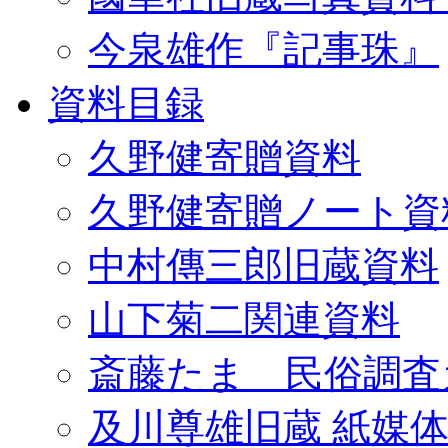
今泉雄作『記事珠』
資料目録
久野健寄贈資料
久野健寄贈ノート資
中村傳三郎旧蔵資料
山下菊二関連資料
斎藤たま 民俗調査
及川尊雄旧蔵 紙媒