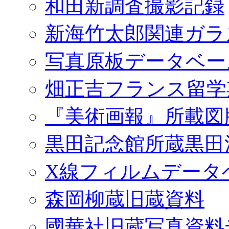
和田新調査撮影記録
新海竹太郎関連ガラ
写真原板データベー
畑正吉フランス留学
『美術画報』所載図
黒田記念館所蔵黒田
X線フィルムデータ
森岡柳蔵旧蔵資料
國華社旧蔵写真資料