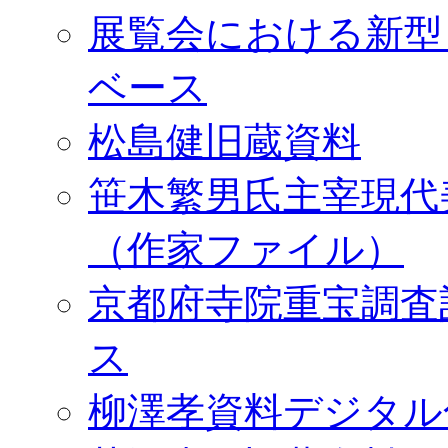
展覧会における新型
ベース
松島健旧蔵資料
笹木繁男氏主宰現代
（作家ファイル）
京都府寺院重宝調査
ス
柳澤孝資料デジタル