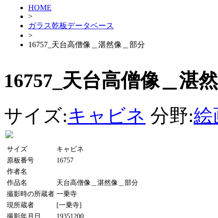
HOME
>
ガラス乾板データベース
>
16757_天台高僧像＿湛然像＿部分
16757_天台高僧像＿湛
サイズ:
キャビネ
分野:
絵
サイズ
キャビネ
原板番号
16757
作者名
作品名
天台高僧像＿湛然像＿部分
撮影時の所蔵者
一乗寺
現所蔵者
[一乗寺]
撮影年月日
19351200