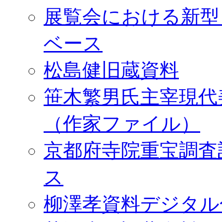
展覧会における新型
ベース
松島健旧蔵資料
笹木繁男氏主宰現代
（作家ファイル）
京都府寺院重宝調査
ス
柳澤孝資料デジタル