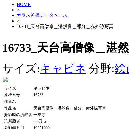
HOME
>
ガラス乾板データベース
>
16733_天台高僧像＿湛然像＿部分＿赤外線写真
16733_天台高僧像＿
サイズ:
キャビネ
分野:
絵
サイズ
キャビネ
原板番号
16733
作者名
作品名
天台高僧像＿湛然像＿部分＿赤外線写真
撮影時の所蔵者
一乗寺
現所蔵者
[一乗寺]
撮影年月日
19351200