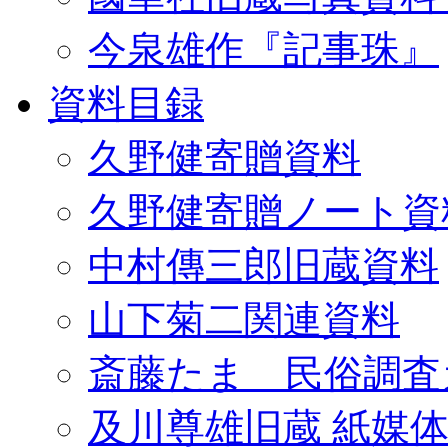
今泉雄作『記事珠』
資料目録
久野健寄贈資料
久野健寄贈ノート資
中村傳三郎旧蔵資料
山下菊二関連資料
斎藤たま 民俗調査
及川尊雄旧蔵 紙媒