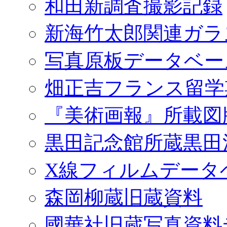
和田新調査撮影記録
新海竹太郎関連ガラ
写真原板データベー
畑正吉フランス留学
『美術画報』所載図
黒田記念館所蔵黒田
X線フィルムデータ
森岡柳蔵旧蔵資料
國華社旧蔵写真資料