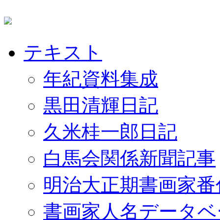
テキスト
年紀資料集成
黒田清輝日記
久米桂一郎日記
白馬会関係新聞記事
明治大正期書画家番
書画家人名データベ