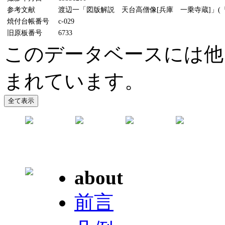
参考文献
渡辺一「図版解説 天台高僧像[兵庫 一乗寺蔵]」(『美
焼付台帳番号
c-029
旧原板番号
6733
このデータベースには他
まれています。
about
前言