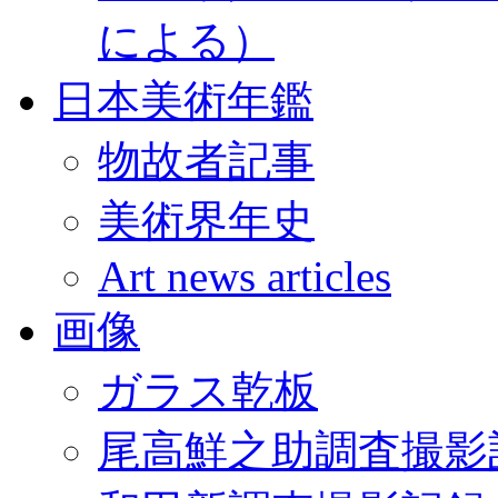
による）
日本美術年鑑
物故者記事
美術界年史
Art news articles
画像
ガラス乾板
尾高鮮之助調査撮影