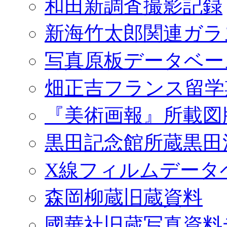
和田新調査撮影記録
新海竹太郎関連ガラ
写真原板データベー
畑正吉フランス留学
『美術画報』所載図
黒田記念館所蔵黒田
X線フィルムデータ
森岡柳蔵旧蔵資料
國華社旧蔵写真資料