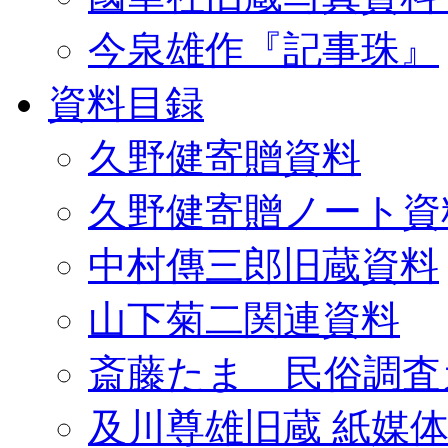
今泉雄作『記事珠』
資料目録
久野健寄贈資料
久野健寄贈ノート資
中村傳三郎旧蔵資料
山下菊二関連資料
斎藤たま 民俗調査
及川尊雄旧蔵 紙媒