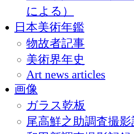
による）
日本美術年鑑
物故者記事
美術界年史
Art news articles
画像
ガラス乾板
尾高鮮之助調査撮影