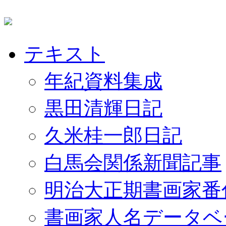
テキスト
年紀資料集成
黒田清輝日記
久米桂一郎日記
白馬会関係新聞記事
明治大正期書画家番
書画家人名データベ