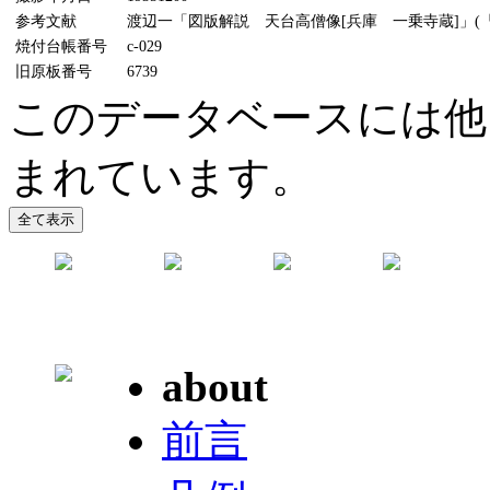
参考文献
渡辺一「図版解説 天台高僧像[兵庫 一乗寺蔵]」(『美
焼付台帳番号
c-029
旧原板番号
6739
このデータベースには他
まれています。
about
前言