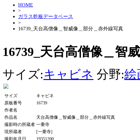
HOME
>
ガラス乾板データベース
>
16739_天台高僧像＿智威像＿部分＿赤外線写真
16739_天台高僧像＿
サイズ:
キャビネ
分野:
絵
サイズ
キャビネ
原板番号
16739
作者名
作品名
天台高僧像＿智威像＿部分＿赤外線写真
撮影時の所蔵者
一乗寺
現所蔵者
[一乗寺]
撮影年月日
19351200