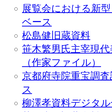
展覧会における新型
ベース
松島健旧蔵資料
笹木繁男氏主宰現代
（作家ファイル）
京都府寺院重宝調査
ス
柳澤孝資料デジタル