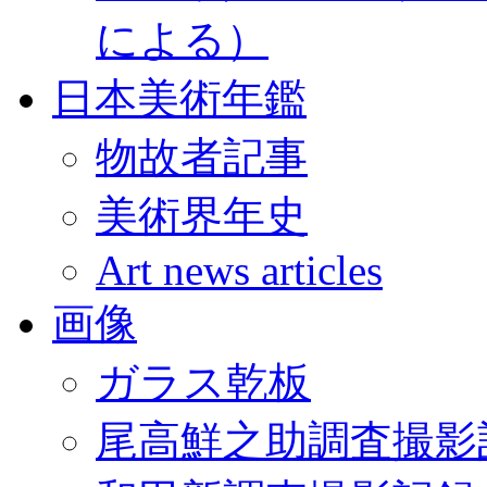
による）
日本美術年鑑
物故者記事
美術界年史
Art news articles
画像
ガラス乾板
尾高鮮之助調査撮影