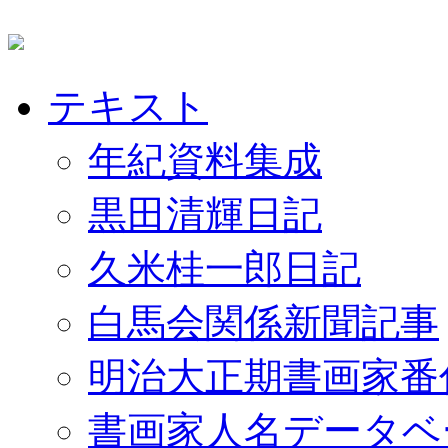
テキスト
年紀資料集成
黒田清輝日記
久米桂一郎日記
白馬会関係新聞記事
明治大正期書画家番
書画家人名データベ