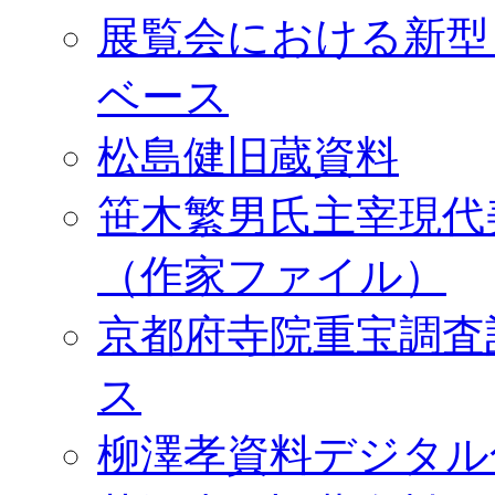
展覧会における新型
ベース
松島健旧蔵資料
笹木繁男氏主宰現代
（作家ファイル）
京都府寺院重宝調査
ス
柳澤孝資料デジタル