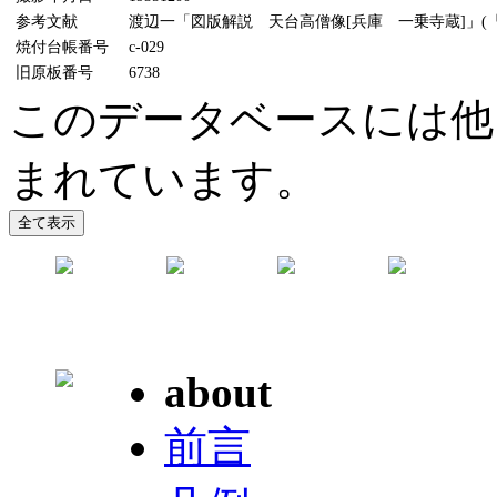
参考文献
渡辺一「図版解説 天台高僧像[兵庫 一乗寺蔵]」(『美
焼付台帳番号
c-029
旧原板番号
6738
このデータベースには他
まれています。
about
前言