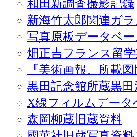
和田新調査撮影記録
新海竹太郎関連ガラ
写真原板データベー
畑正吉フランス留学
『美術画報』所載図
黒田記念館所蔵黒田
X線フィルムデータ
森岡柳蔵旧蔵資料
國華社旧蔵写真資料