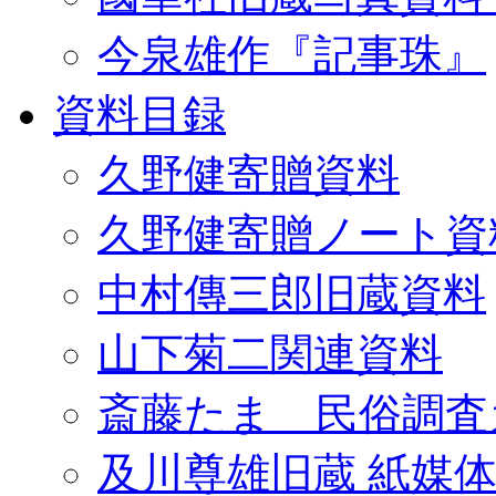
今泉雄作『記事珠』
資料目録
久野健寄贈資料
久野健寄贈ノート資
中村傳三郎旧蔵資料
山下菊二関連資料
斎藤たま 民俗調査
及川尊雄旧蔵 紙媒