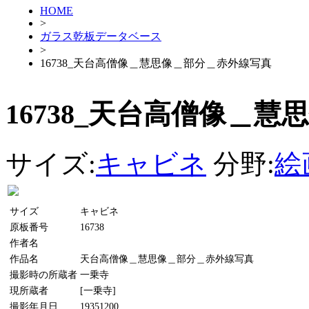
HOME
>
ガラス乾板データベース
>
16738_天台高僧像＿慧思像＿部分＿赤外線写真
16738_天台高僧像＿
サイズ:
キャビネ
分野:
絵
サイズ
キャビネ
原板番号
16738
作者名
作品名
天台高僧像＿慧思像＿部分＿赤外線写真
撮影時の所蔵者
一乗寺
現所蔵者
[一乗寺]
撮影年月日
19351200