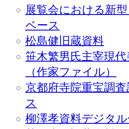
展覧会における新型
ベース
松島健旧蔵資料
笹木繁男氏主宰現代
（作家ファイル）
京都府寺院重宝調査
ス
柳澤孝資料デジタル