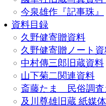
今泉雄作『記事珠』
資料目録
久野健寄贈資料
久野健寄贈ノート資
中村傳三郎旧蔵資料
山下菊二関連資料
斎藤たま 民俗調査
及川尊雄旧蔵 紙媒