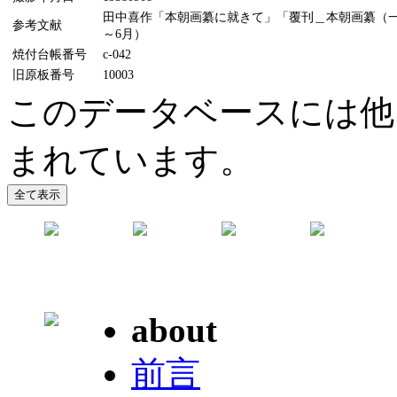
田中喜作「本朝画纂に就きて」「覆刊＿本朝画纂（一）（
参考文献
～6月）
焼付台帳番号
c-042
旧原板番号
10003
このデータベースには他
まれています。
about
前言