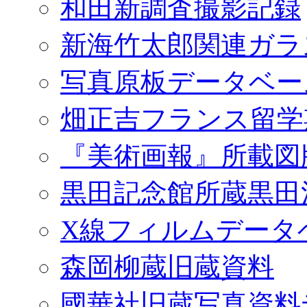
和田新調査撮影記録
新海竹太郎関連ガラ
写真原板データベー
畑正吉フランス留学
『美術画報』所載図
黒田記念館所蔵黒田
X線フィルムデータ
森岡柳蔵旧蔵資料
國華社旧蔵写真資料