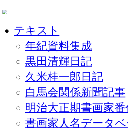
テキスト
年紀資料集成
黒田清輝日記
久米桂一郎日記
白馬会関係新聞記事
明治大正期書画家番
書画家人名データベ