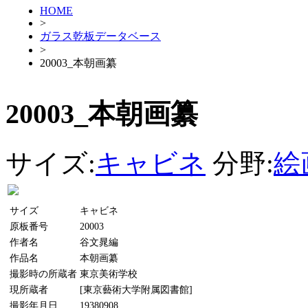
HOME
>
ガラス乾板データベース
>
20003_本朝画纂
20003_本朝画纂
サイズ:
キャビネ
分野:
絵
サイズ
キャビネ
原板番号
20003
作者名
谷文晁編
作品名
本朝画纂
撮影時の所蔵者
東京美術学校
現所蔵者
[東京藝術大学附属図書館]
撮影年月日
19380908