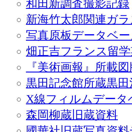
和田新調査撮影記録
新海竹太郎関連ガラ
写真原板データベー
畑正吉フランス留学
『美術画報』所載図
黒田記念館所蔵黒田
X線フィルムデータ
森岡柳蔵旧蔵資料
國華社旧蔵写真資料