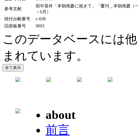
田中喜作「本朝画纂に就きて」「覆刊＿本朝画纂（一）（
参考文献
～6月）
焼付台帳番号
c-038
旧原板番号
9093
このデータベースには他
まれています。
about
前言