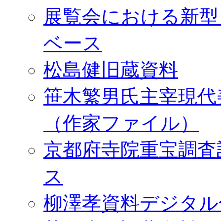
展覧会における新型
ベース
松島健旧蔵資料
笹木繁男氏主宰現代
（作家ファイル）
京都府寺院重宝調査
ス
柳澤孝資料デジタル