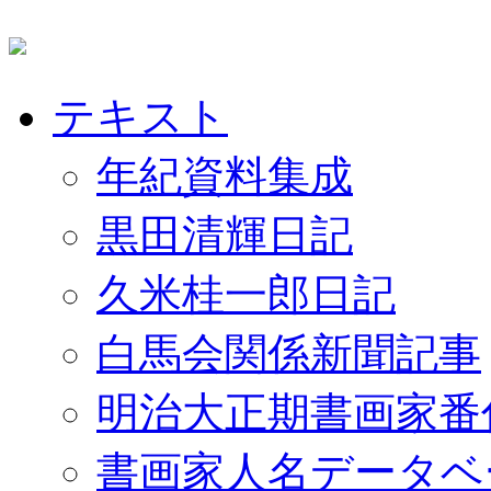
テキスト
年紀資料集成
黒田清輝日記
久米桂一郎日記
白馬会関係新聞記事
明治大正期書画家番
書画家人名データベ