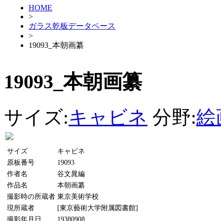
HOME
>
ガラス乾板データベース
>
19093_本朝画纂
19093_本朝画纂
サイズ:
キャビネ
分野:
絵
サイズ
キャビネ
原板番号
19093
作者名
谷文晁編
作品名
本朝画纂
撮影時の所蔵者
東京美術学校
現所蔵者
[東京藝術大学附属図書館]
撮影年月日
19380908