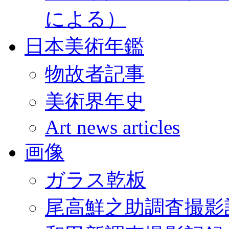
による）
日本美術年鑑
物故者記事
美術界年史
Art news articles
画像
ガラス乾板
尾高鮮之助調査撮影