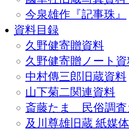
今泉雄作『記事珠』
資料目録
久野健寄贈資料
久野健寄贈ノート資
中村傳三郎旧蔵資料
山下菊二関連資料
斎藤たま 民俗調査
及川尊雄旧蔵 紙媒