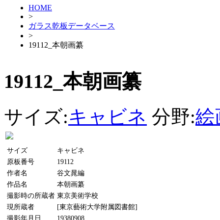
HOME
>
ガラス乾板データベース
>
19112_本朝画纂
19112_本朝画纂
サイズ:
キャビネ
分野:
絵
サイズ
キャビネ
原板番号
19112
作者名
谷文晁編
作品名
本朝画纂
撮影時の所蔵者
東京美術学校
現所蔵者
[東京藝術大学附属図書館]
撮影年月日
19380908