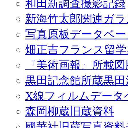
和田新調査撮影記録
新海竹太郎関連ガラ
写真原板データベー
畑正吉フランス留学
『美術画報』所載図
黒田記念館所蔵黒田
X線フィルムデータ
森岡柳蔵旧蔵資料
國華社旧蔵写真資料