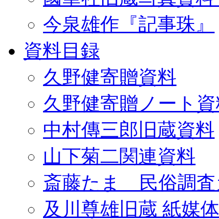
今泉雄作『記事珠』
資料目録
久野健寄贈資料
久野健寄贈ノート資
中村傳三郎旧蔵資料
山下菊二関連資料
斎藤たま 民俗調査
及川尊雄旧蔵 紙媒