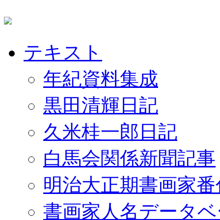
テキスト
年紀資料集成
黒田清輝日記
久米桂一郎日記
白馬会関係新聞記事
明治大正期書画家番
書画家人名データベ