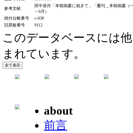
田中喜作「本朝画纂に就きて」「覆刊＿本朝画纂（一）（
参考文献
～6月）
焼付台帳番号
c-038
旧原板番号
9112
このデータベースには他
まれています。
about
前言