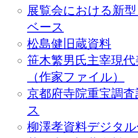
展覧会における新型
ベース
松島健旧蔵資料
笹木繁男氏主宰現代
（作家ファイル）
京都府寺院重宝調査
ス
柳澤孝資料デジタル