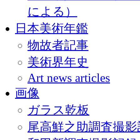
による）
日本美術年鑑
物故者記事
美術界年史
Art news articles
画像
ガラス乾板
尾高鮮之助調査撮影