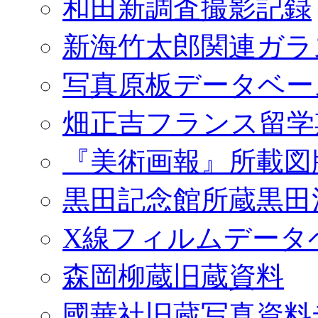
和田新調査撮影記録
新海竹太郎関連ガラ
写真原板データベー
畑正吉フランス留学
『美術画報』所載図
黒田記念館所蔵黒田
X線フィルムデータ
森岡柳蔵旧蔵資料
國華社旧蔵写真資料