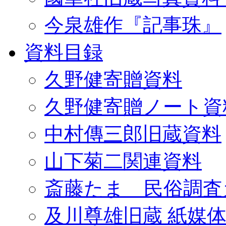
今泉雄作『記事珠』
資料目録
久野健寄贈資料
久野健寄贈ノート資
中村傳三郎旧蔵資料
山下菊二関連資料
斎藤たま 民俗調査
及川尊雄旧蔵 紙媒