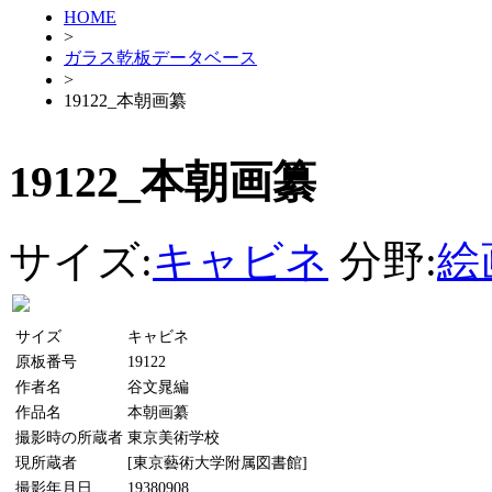
HOME
>
ガラス乾板データベース
>
19122_本朝画纂
19122_本朝画纂
サイズ:
キャビネ
分野:
絵
サイズ
キャビネ
原板番号
19122
作者名
谷文晁編
作品名
本朝画纂
撮影時の所蔵者
東京美術学校
現所蔵者
[東京藝術大学附属図書館]
撮影年月日
19380908