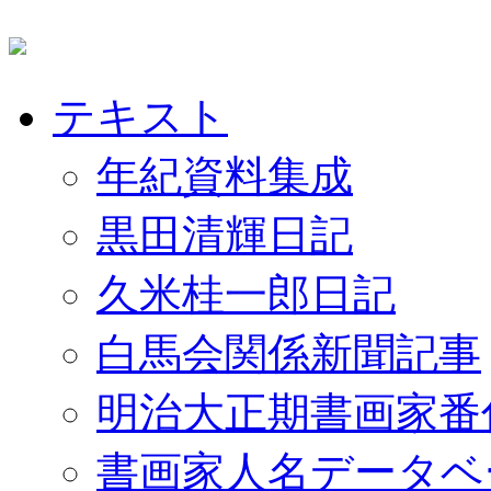
テキスト
年紀資料集成
黒田清輝日記
久米桂一郎日記
白馬会関係新聞記事
明治大正期書画家番
書画家人名データベ