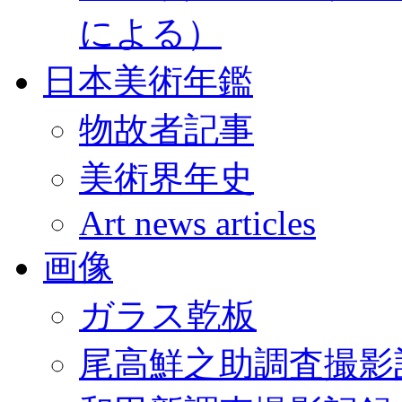
による）
日本美術年鑑
物故者記事
美術界年史
Art news articles
画像
ガラス乾板
尾高鮮之助調査撮影