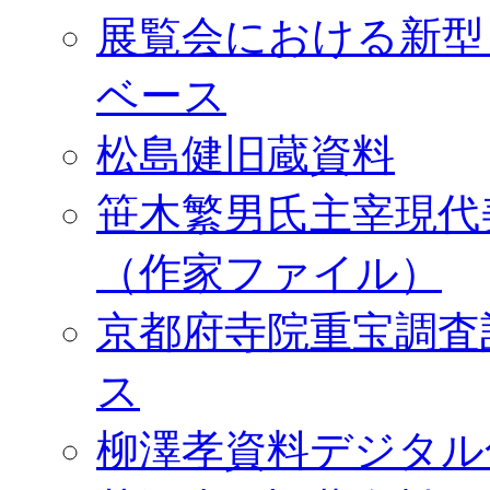
展覧会における新型
ベース
松島健旧蔵資料
笹木繁男氏主宰現代
（作家ファイル）
京都府寺院重宝調査
ス
柳澤孝資料デジタル