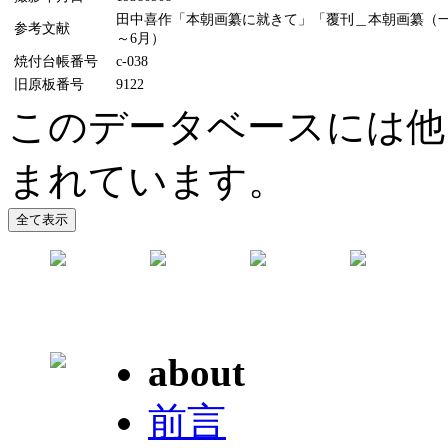
田中喜作「本朝画纂に就きて」「覆刊＿本朝画纂（一）（
参考文献
～6月）
焼付台帳番号
c-038
旧原板番号
9122
このデータベースには他
まれています。
about
前言