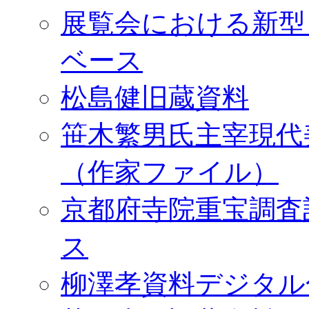
展覧会における新型
ベース
松島健旧蔵資料
笹木繁男氏主宰現代
（作家ファイル）
京都府寺院重宝調査
ス
柳澤孝資料デジタル