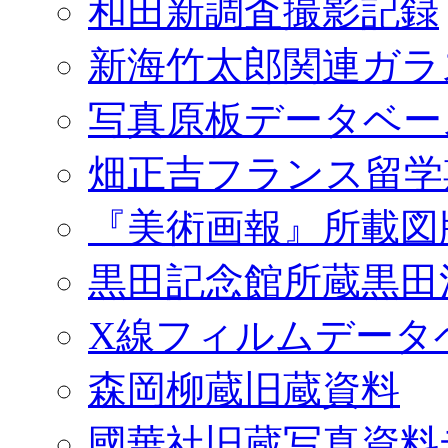
和田新調査撮影記録
新海竹太郎関連ガラ
写真原板データベー
畑正吉フランス留学
『美術画報』所載図
黒田記念館所蔵黒田
X線フィルムデータ
森岡柳蔵旧蔵資料
國華社旧蔵写真資料