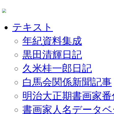
テキスト
年紀資料集成
黒田清輝日記
久米桂一郎日記
白馬会関係新聞記事
明治大正期書画家番
書画家人名データベ