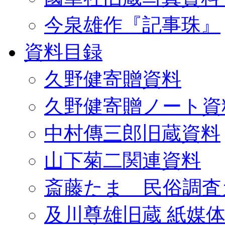
今泉雄作『記事珠』
資料目録
久野健寄贈資料
久野健寄贈ノート資
中村傳三郎旧蔵資料
山下菊二関連資料
斎藤たま 民俗調査
及川尊雄旧蔵 紙媒