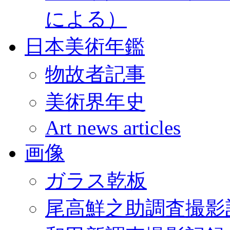
による）
日本美術年鑑
物故者記事
美術界年史
Art news articles
画像
ガラス乾板
尾高鮮之助調査撮影