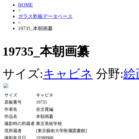
HOME
>
ガラス乾板データベース
>
19735_本朝画纂
19735_本朝画纂
サイズ:
キャビネ
分野:
絵
サイズ
キャビネ
原板番号
19735
作者名
谷文晁編
作品名
本朝画纂
撮影時の所蔵者
東京美術学校
現所蔵者
[東京藝術大学附属図書館]
撮影年月日
19380908