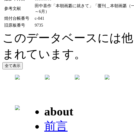
田中喜作「本朝画纂に就きて」「覆刊＿本朝画纂（一）（
参考文献
～6月）
焼付台帳番号
c-041
旧原板番号
9735
このデータベースには他
まれています。
about
前言