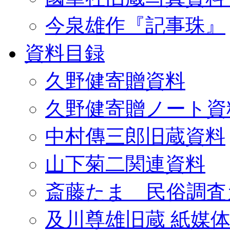
今泉雄作『記事珠』
資料目録
久野健寄贈資料
久野健寄贈ノート資
中村傳三郎旧蔵資料
山下菊二関連資料
斎藤たま 民俗調査
及川尊雄旧蔵 紙媒