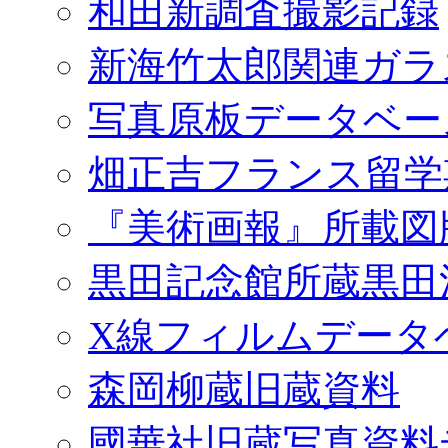
和田新調査撮影記録
新海竹太郎関連ガラ
写真原板データベー
畑正吉フランス留学
『美術画報』所載図
黒田記念館所蔵黒田
X線フィルムデータ
森岡柳蔵旧蔵資料
國華社旧蔵写真資料