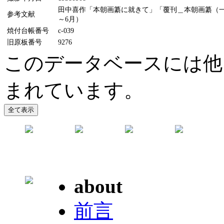
田中喜作「本朝画纂に就きて」「覆刊＿本朝画纂（一）（
参考文献
～6月）
焼付台帳番号
c-039
旧原板番号
9276
このデータベースには他
まれています。
about
前言