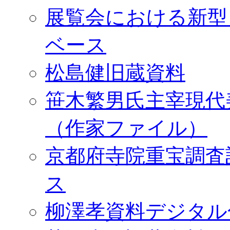
展覧会における新型
ベース
松島健旧蔵資料
笹木繁男氏主宰現代
（作家ファイル）
京都府寺院重宝調査
ス
柳澤孝資料デジタル