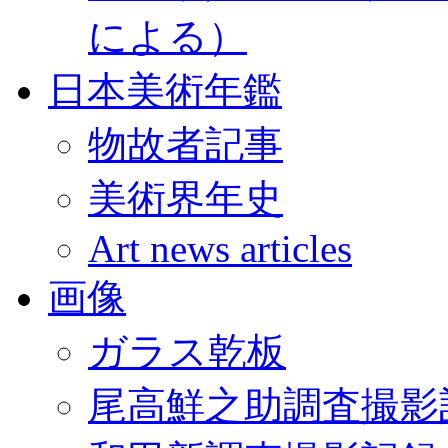
による）
日本美術年鑑
物故者記事
美術界年史
Art news articles
画像
ガラス乾板
尾高鮮之助調査撮影