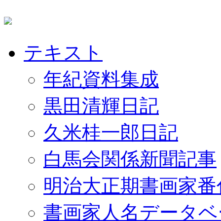
テキスト
年紀資料集成
黒田清輝日記
久米桂一郎日記
白馬会関係新聞記事
明治大正期書画家番
書画家人名データベ