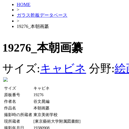
HOME
>
ガラス乾板データベース
>
19276_本朝画纂
19276_本朝画纂
サイズ:
キャビネ
分野:
絵
サイズ
キャビネ
原板番号
19276
作者名
谷文晁編
作品名
本朝画纂
撮影時の所蔵者
東京美術学校
現所蔵者
[東京藝術大学附属図書館]
撮影年月日
19380908