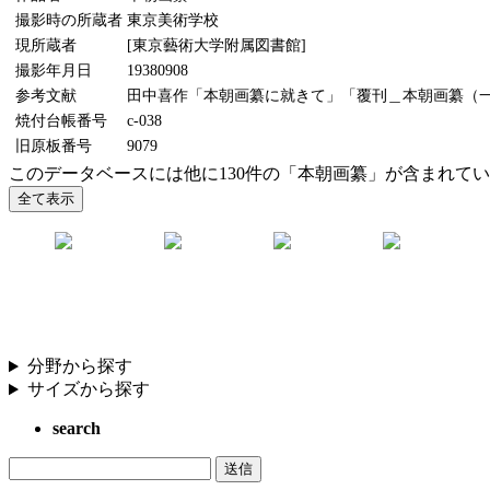
撮影時の所蔵者
東京美術学校
現所蔵者
[東京藝術大学附属図書館]
撮影年月日
19380908
参考文献
田中喜作「本朝画纂に就きて」「覆刊＿本朝画纂（一）（
焼付台帳番号
c-038
旧原板番号
9079
このデータベースには他に130件の「本朝画纂」が含まれて
分野から探す
サイズから探す
search