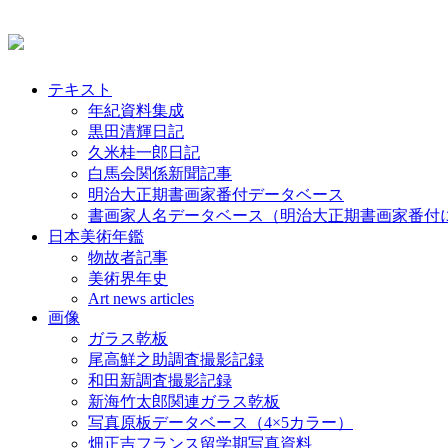
テキスト
年紀資料集成
黒田清輝日記
久米桂一郎日記
白馬会関係新聞記事
明治大正期書画家番付データベース
書画家人名データベース（明治大正期書画家番付
日本美術年鑑
物故者記事
美術界年史
Art news articles
画像
ガラス乾板
尾高鮮之助調査撮影記録
和田新調査撮影記録
新海竹太郎関連ガラス乾板
写真原板データベース（4×5カラー）
畑正吉フランス留学期写真資料