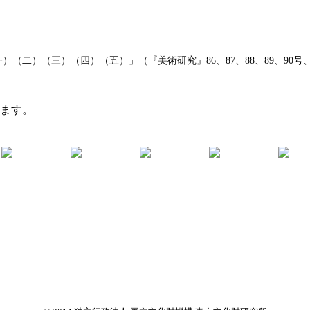
二）（三）（四）（五）」（『美術研究』86、87、88、89、90号、1
います。