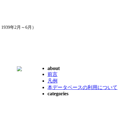
939年2月～6月）
about
前言
凡例
本データベースの利用について
categories