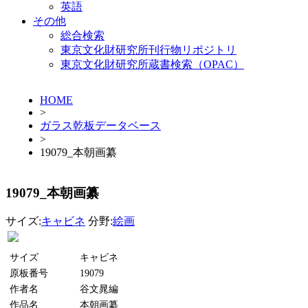
英語
その他
総合検索
東京文化財研究所刊行物リポジトリ
東京文化財研究所蔵書検索（OPAC）
HOME
>
ガラス乾板データベース
>
19079_本朝画纂
19079_本朝画纂
サイズ:
キャビネ
分野:
絵画
サイズ
キャビネ
原板番号
19079
作者名
谷文晁編
作品名
本朝画纂