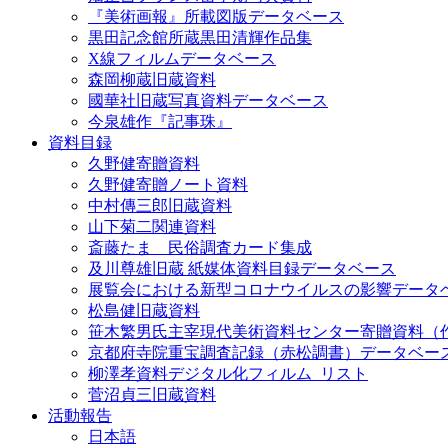
『美術画報』所載図版データベース
黒田記念館所蔵黒田清輝作品集
X線フィルムデータベース
森岡柳蔵旧蔵資料
國華社旧蔵写真資料データベース
今泉雄作『記事珠』
資料目録
久野健寄贈資料
久野健寄贈ノート資料
中村傳三郎旧蔵資料
山下菊二関連資料
斎藤たま 民俗調査カード集成
及川尊雄旧蔵 紙媒体資料目録データベース
展覧会における新型コロナウイルスの影響データ
松島健旧蔵資料
笹木繁男氏主宰現代美術資料センター寄贈資料（
京都府寺院重宝調査記録（赤松調書）データベー
柳澤孝資料デジタル化フィルム_リスト
菅沼貞三旧蔵資料
活動報告
日本語