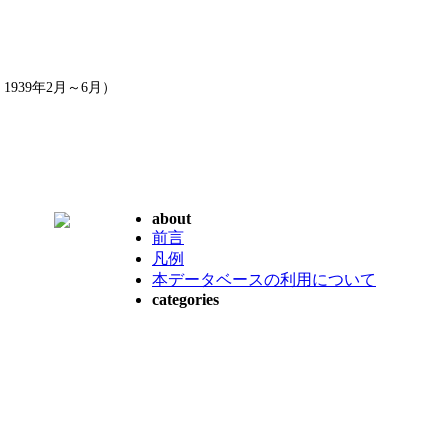
939年2月～6月）
about
前言
凡例
本データベースの利用について
categories