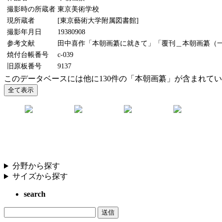
撮影時の所蔵者
東京美術学校
現所蔵者
[東京藝術大学附属図書館]
撮影年月日
19380908
参考文献
田中喜作「本朝画纂に就きて」「覆刊＿本朝画纂（一）（
焼付台帳番号
c-039
旧原板番号
9137
このデータベースには他に130件の「本朝画纂」が含まれて
分野から探す
サイズから探す
search