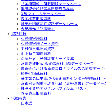
『美術画報』所載図版データベース
黒田記念館所蔵黒田清輝作品集
X線フィルムデータベース
森岡柳蔵旧蔵資料
國華社旧蔵写真資料データベース
今泉雄作『記事珠』
資料目録
久野健寄贈資料
久野健寄贈ノート資料
中村傳三郎旧蔵資料
山下菊二関連資料
斎藤たま 民俗調査カード集成
及川尊雄旧蔵 紙媒体資料目録データベース
展覧会における新型コロナウイルスの影響データ
松島健旧蔵資料
笹木繁男氏主宰現代美術資料センター寄贈資料（
京都府寺院重宝調査記録（赤松調書）データベー
柳澤孝資料デジタル化フィルム_リスト
菅沼貞三旧蔵資料
活動報告
日本語