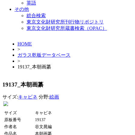
英語
その他
総合検索
東京文化財研究所刊行物リポジトリ
東京文化財研究所蔵書検索（OPAC）
HOME
>
ガラス乾板データベース
>
19137_本朝画纂
19137_本朝画纂
サイズ:
キャビネ
分野:
絵画
サイズ
キャビネ
原板番号
19137
作者名
谷文晁編
作品名
本朝画纂