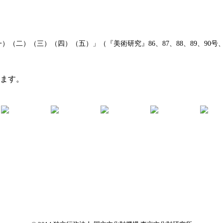
二）（三）（四）（五）」（『美術研究』86、87、88、89、90号、1
います。