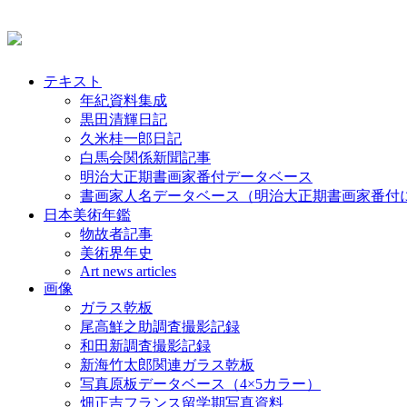
テキスト
年紀資料集成
黒田清輝日記
久米桂一郎日記
白馬会関係新聞記事
明治大正期書画家番付データベース
書画家人名データベース（明治大正期書画家番付
日本美術年鑑
物故者記事
美術界年史
Art news articles
画像
ガラス乾板
尾高鮮之助調査撮影記録
和田新調査撮影記録
新海竹太郎関連ガラス乾板
写真原板データベース（4×5カラー）
畑正吉フランス留学期写真資料