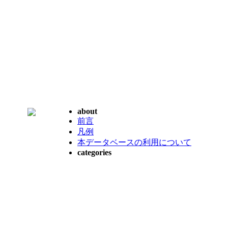
about
前言
凡例
本データベースの利用について
categories