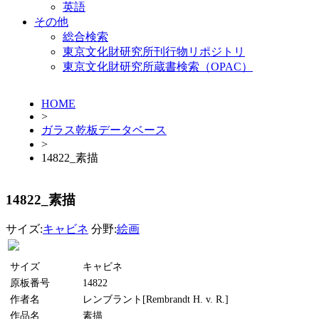
英語
その他
総合検索
東京文化財研究所刊行物リポジトリ
東京文化財研究所蔵書検索（OPAC）
HOME
>
ガラス乾板データベース
>
14822_素描
14822_素描
サイズ:
キャビネ
分野:
絵画
サイズ
キャビネ
原板番号
14822
作者名
レンブラント[Rembrandt H. v. R.]
作品名
素描