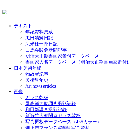
テキスト
年紀資料集成
黒田清輝日記
久米桂一郎日記
白馬会関係新聞記事
明治大正期書画家番付データベース
書画家人名データベース（明治大正期書画家番付
日本美術年鑑
物故者記事
美術界年史
Art news articles
画像
ガラス乾板
尾高鮮之助調査撮影記録
和田新調査撮影記録
新海竹太郎関連ガラス乾板
写真原板データベース（4×5カラー）
畑正吉フランス留学期写真資料