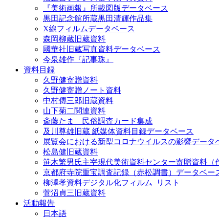
『美術画報』所載図版データベース
黒田記念館所蔵黒田清輝作品集
X線フィルムデータベース
森岡柳蔵旧蔵資料
國華社旧蔵写真資料データベース
今泉雄作『記事珠』
資料目録
久野健寄贈資料
久野健寄贈ノート資料
中村傳三郎旧蔵資料
山下菊二関連資料
斎藤たま 民俗調査カード集成
及川尊雄旧蔵 紙媒体資料目録データベース
展覧会における新型コロナウイルスの影響データ
松島健旧蔵資料
笹木繁男氏主宰現代美術資料センター寄贈資料（
京都府寺院重宝調査記録（赤松調書）データベー
柳澤孝資料デジタル化フィルム_リスト
菅沼貞三旧蔵資料
活動報告
日本語