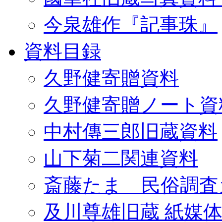
今泉雄作『記事珠』
資料目録
久野健寄贈資料
久野健寄贈ノート資
中村傳三郎旧蔵資料
山下菊二関連資料
斎藤たま 民俗調査
及川尊雄旧蔵 紙媒