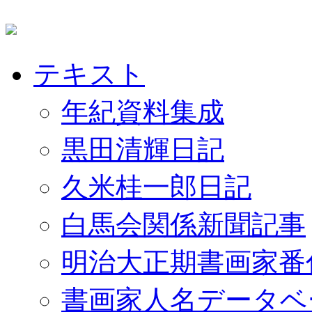
テキスト
年紀資料集成
黒田清輝日記
久米桂一郎日記
白馬会関係新聞記事
明治大正期書画家番
書画家人名データベ