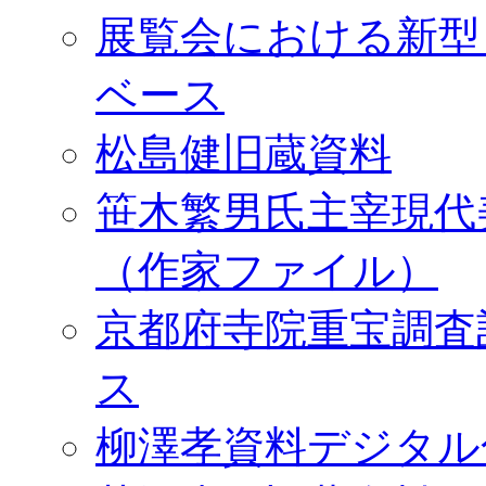
展覧会における新型
ベース
松島健旧蔵資料
笹木繁男氏主宰現代
（作家ファイル）
京都府寺院重宝調査
ス
柳澤孝資料デジタル