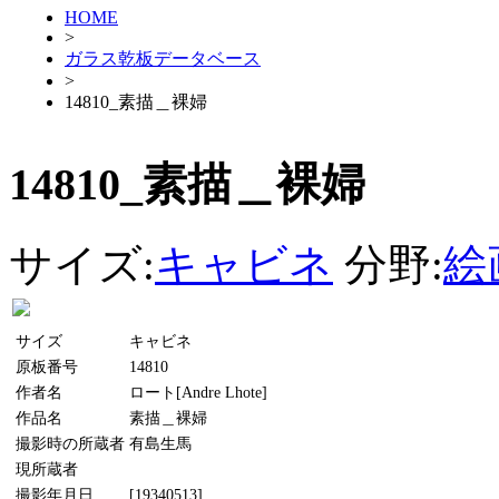
HOME
>
ガラス乾板データベース
>
14810_素描＿裸婦
14810_素描＿裸婦
サイズ:
キャビネ
分野:
絵
サイズ
キャビネ
原板番号
14810
作者名
ロート[Andre Lhote]
作品名
素描＿裸婦
撮影時の所蔵者
有島生馬
現所蔵者
撮影年月日
[19340513]