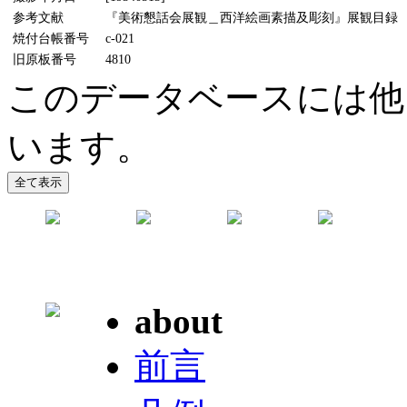
参考文献
『美術懇話会展観＿西洋絵画素描及彫刻』展観目録 
焼付台帳番号
c-021
旧原板番号
4810
このデータベースには他
います。
about
前言