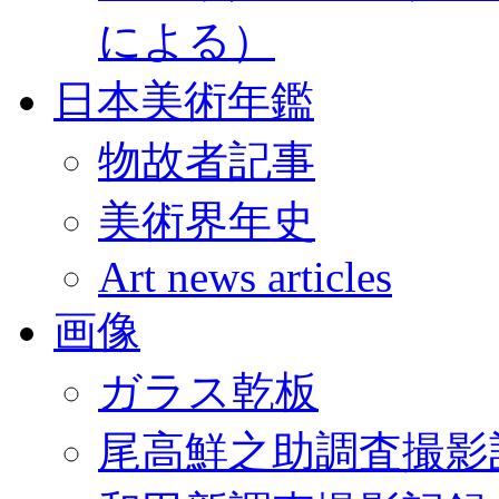
による）
日本美術年鑑
物故者記事
美術界年史
Art news articles
画像
ガラス乾板
尾高鮮之助調査撮影