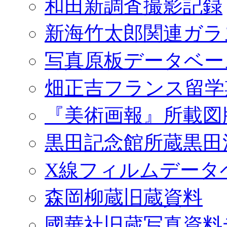
和田新調査撮影記録
新海竹太郎関連ガラ
写真原板データベー
畑正吉フランス留学
『美術画報』所載図
黒田記念館所蔵黒田
X線フィルムデータ
森岡柳蔵旧蔵資料
國華社旧蔵写真資料