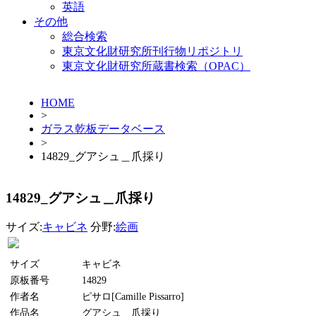
英語
その他
総合検索
東京文化財研究所刊行物リポジトリ
東京文化財研究所蔵書検索（OPAC）
HOME
>
ガラス乾板データベース
>
14829_グアシュ＿爪採り
14829_グアシュ＿爪採り
サイズ:
キャビネ
分野:
絵画
サイズ
キャビネ
原板番号
14829
作者名
ピサロ[Camille Pissarro]
作品名
グアシュ＿爪採り