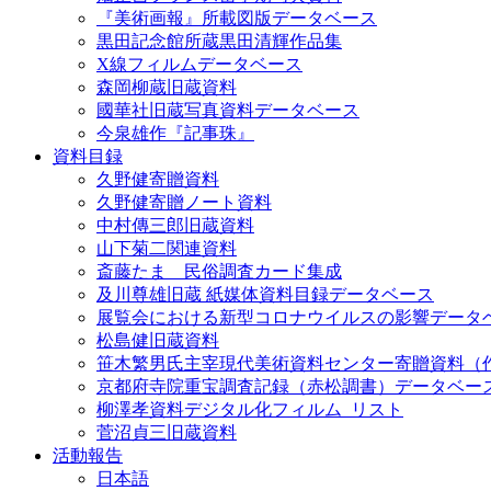
『美術画報』所載図版データベース
黒田記念館所蔵黒田清輝作品集
X線フィルムデータベース
森岡柳蔵旧蔵資料
國華社旧蔵写真資料データベース
今泉雄作『記事珠』
資料目録
久野健寄贈資料
久野健寄贈ノート資料
中村傳三郎旧蔵資料
山下菊二関連資料
斎藤たま 民俗調査カード集成
及川尊雄旧蔵 紙媒体資料目録データベース
展覧会における新型コロナウイルスの影響データ
松島健旧蔵資料
笹木繁男氏主宰現代美術資料センター寄贈資料（
京都府寺院重宝調査記録（赤松調書）データベー
柳澤孝資料デジタル化フィルム_リスト
菅沼貞三旧蔵資料
活動報告
日本語