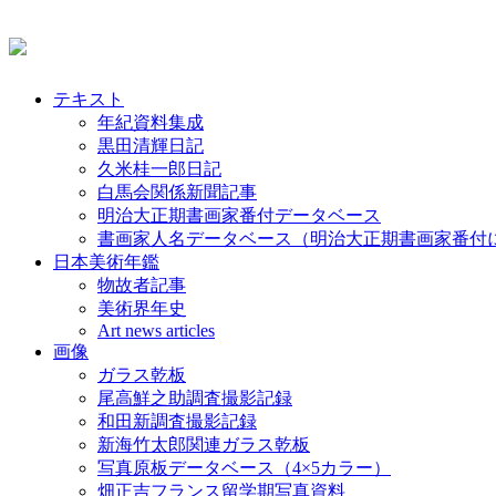
テキスト
年紀資料集成
黒田清輝日記
久米桂一郎日記
白馬会関係新聞記事
明治大正期書画家番付データベース
書画家人名データベース（明治大正期書画家番付
日本美術年鑑
物故者記事
美術界年史
Art news articles
画像
ガラス乾板
尾高鮮之助調査撮影記録
和田新調査撮影記録
新海竹太郎関連ガラス乾板
写真原板データベース（4×5カラー）
畑正吉フランス留学期写真資料