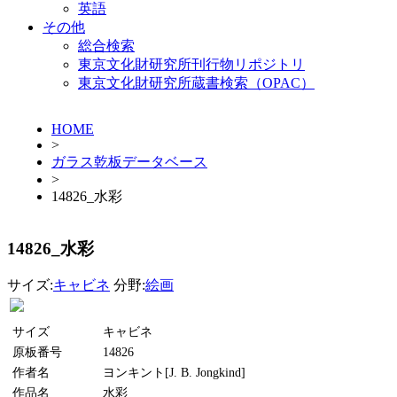
英語
その他
総合検索
東京文化財研究所刊行物リポジトリ
東京文化財研究所蔵書検索（OPAC）
HOME
>
ガラス乾板データベース
>
14826_水彩
14826_水彩
サイズ:
キャビネ
分野:
絵画
サイズ
キャビネ
原板番号
14826
作者名
ヨンキント[J. B. Jongkind]
作品名
水彩