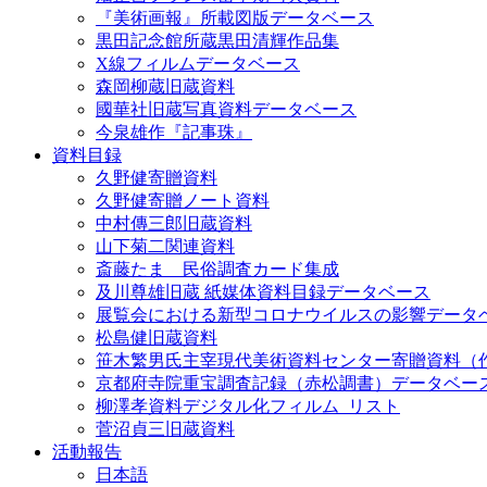
『美術画報』所載図版データベース
黒田記念館所蔵黒田清輝作品集
X線フィルムデータベース
森岡柳蔵旧蔵資料
國華社旧蔵写真資料データベース
今泉雄作『記事珠』
資料目録
久野健寄贈資料
久野健寄贈ノート資料
中村傳三郎旧蔵資料
山下菊二関連資料
斎藤たま 民俗調査カード集成
及川尊雄旧蔵 紙媒体資料目録データベース
展覧会における新型コロナウイルスの影響データ
松島健旧蔵資料
笹木繁男氏主宰現代美術資料センター寄贈資料（
京都府寺院重宝調査記録（赤松調書）データベー
柳澤孝資料デジタル化フィルム_リスト
菅沼貞三旧蔵資料
活動報告
日本語