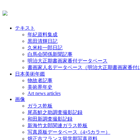
テキスト
年紀資料集成
黒田清輝日記
久米桂一郎日記
白馬会関係新聞記事
明治大正期書画家番付データベース
書画家人名データベース（明治大正期書画家番付
日本美術年鑑
物故者記事
美術界年史
Art news articles
画像
ガラス乾板
尾高鮮之助調査撮影記録
和田新調査撮影記録
新海竹太郎関連ガラス乾板
写真原板データベース（4×5カラー）
畑正吉フランス留学期写真資料